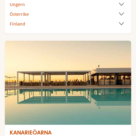
Ungern
Österrike
Finland
KANARIEÖARNA