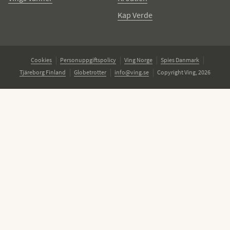
Kap Verde
Cookies
Personuppgiftspolicy
Ving Norge
Spies Danmark
Tjäreborg Finland
Globetrotter
info@ving.se
Copyright Ving, 2026