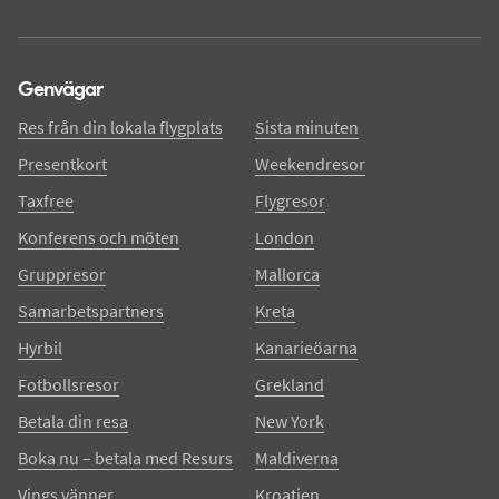
Genvägar
Res från din lokala flygplats
Sista minuten
Presentkort
Weekendresor
Taxfree
Flygresor
Konferens och möten
London
Gruppresor
Mallorca
Samarbetspartners
Kreta
Hyrbil
Kanarieöarna
Fotbollsresor
Grekland
Betala din resa
New York
Boka nu – betala med Resurs
Maldiverna
Vings vänner
Kroatien