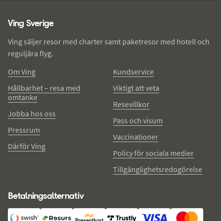
Ving - sidfot
Ving Sverige
Ving säljer resor med charter samt paketresor med hotell och
reguljära flyg.
Om Ving
Kundservice
Hållbarhet – resa med
Viktigt att veta
omtanke
Resevillkor
Jobba hos oss
Pass och visum
Pressrum
Vaccinationer
Därför Ving
Policy för sociala medier
Tillgänglighetsredogörelse
Betalningsalternativ