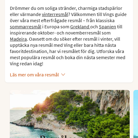
Drömmer du om soliga stränder, charmiga stadspärlor
eller värmande
vinterresmål
? Välkommen till Vings guide
över våra mest efterfrågade resmål – från klassiska
sommarresmål
i Europa som
Grekland
och
Spanien
till
inspirerande oktober- och novemberresmål som
Madeira
. Oavsett om du söker efter resmål i vinter, vill
upptäcka nya resmål med Ving eller bara hitta nästa
favoritdestination, har vi resmålet för dig. Utforska våra
mest populära resmål och boka din nästa semester med
Ving redan idag!
Läs mer om våra resmål