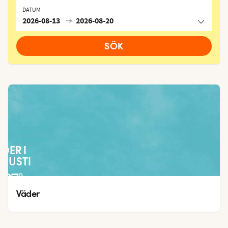
DATUM
2026-08-13
2026-08-20
SÖK
ÄDER I
GUSTI
27
°
19
°
Väder