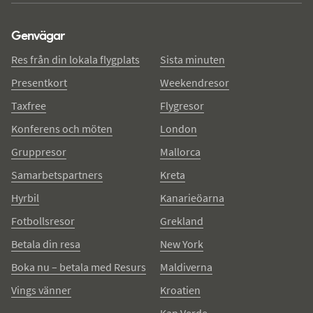
Genvägar
Res från din lokala flygplats
Sista minuten
Presentkort
Weekendresor
Taxfree
Flygresor
Konferens och möten
London
Gruppresor
Mallorca
Samarbetspartners
Kreta
Hyrbil
Kanarieöarna
Fotbollsresor
Grekland
Betala din resa
New York
Boka nu – betala med Resurs
Maldiverna
Vings vänner
Kroatien