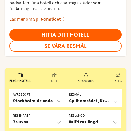
badvatten, fina hotell och charmiga städer som
fullkomligt osar av historia.
Läs mer om Split-området
HITTA DITT HOTELL
SE VÅRA RESMÅL
FLYG + HOTELL
CITY
KRYSSNING
FLYG
AVRESEORT
RESMÅL
Stockholm-Arlanda
Split-området, Kroatien
RESENÄRER
RESLÄNGD
2 vuxna
Valfri reslängd