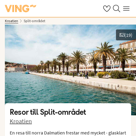
Se dina sparade
Sök på ving.s
Meny
Kroatien
Split-området
(
19
)
Se bilder
Resor till
Split-området
Kroatien
En resa till norra Dalmatien frestar med mycket - glasklart