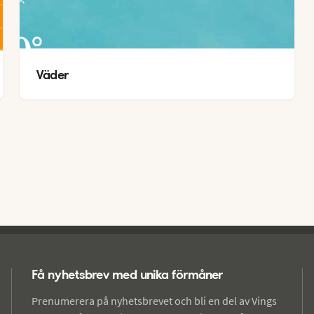
30
°
Väder
22
°
Få nyhetsbrev med unika förmåner
Prenumerera på nyhetsbrevet och bli en del av Vings