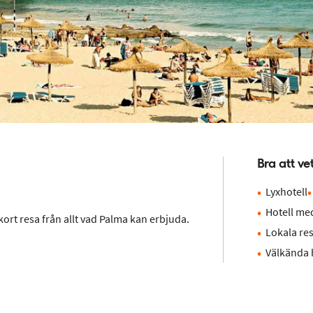
Bra att ve
Lyxhotell
Hotell med
kort resa från allt vad Palma kan erbjuda.
Lokala re
Välkända 