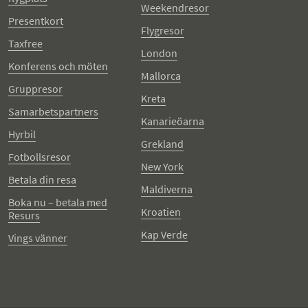
Weekendresor
Presentkort
Flygresor
Taxfree
London
Konferens och möten
Mallorca
Gruppresor
Kreta
Samarbetspartners
Kanarieöarna
Hyrbil
Grekland
Fotbollsresor
New York
Betala din resa
Maldiverna
Boka nu – betala med
Kroatien
Resurs
Kap Verde
Vings vänner