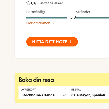
4,4
/5
Baseras på 20 svar
Betyg från Vings gäster: 4.4/5
Barnvänligt
Stränder
5,0
Fler omdömen
HITTA DITT HOTELL
Boka din resa
AVRESEORT
RESMÅL
Stockholm-Arlanda
Cala Mayor, Spanien