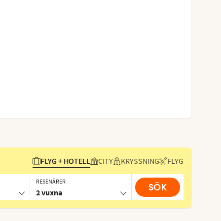
FLYG + HOTELL
CITY
KRYSSNING
FLYG
RESENÄRER
SÖK
2 vuxna