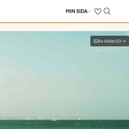
Se dina sparade h
Sök på ving.se
MIN SIDA
Se bilder
(
5
)