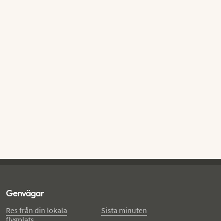
Genvägar
Res från din lokala
Sista minuten
flygplats