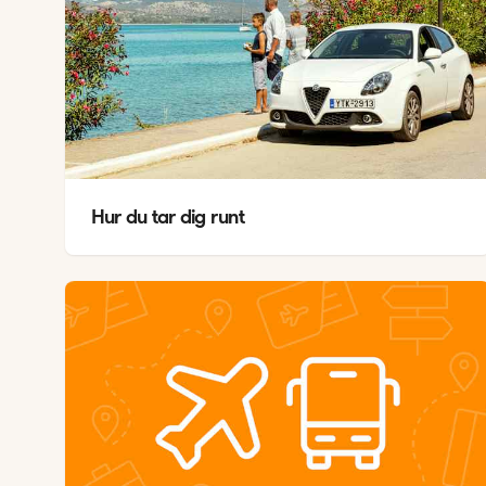
Hur du tar dig runt
V
A