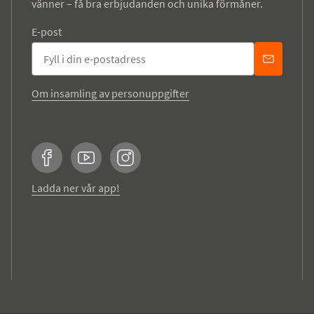
vänner – få bra erbjudanden och unika förmåner.
E-post
Om insamling av personuppgifter
Facebook
YouTube
Instagram
Ladda ner vår app!