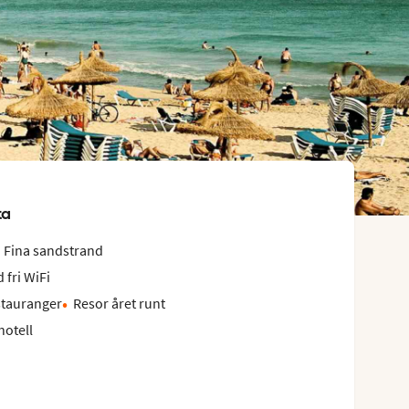
ta
Fina sandstrand
 fri WiFi
stauranger
Resor året runt
hotell