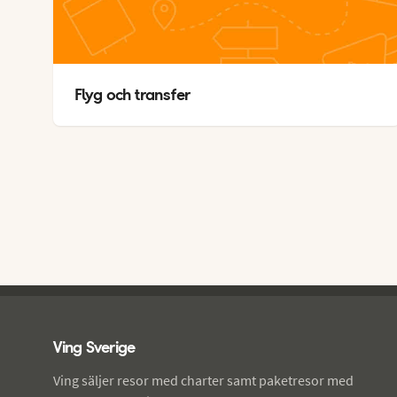
Flyg och transfer
Ving - sidfot
Ving Sverige
Ving säljer resor med charter samt paketresor med