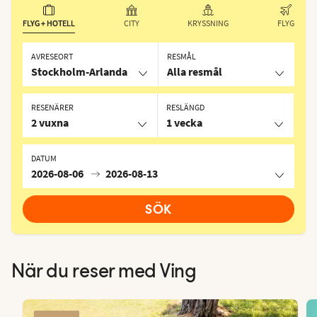
FLYG + HOTELL
CITY
KRYSSNING
FLYG
AVRESEORT
RESMÅL
Stockholm-Arlanda
Alla resmål
RESENÄRER
RESLÄNGD
2 vuxna
1 vecka
DATUM
2026-08-06
2026-08-13
SÖK
När du reser med Ving