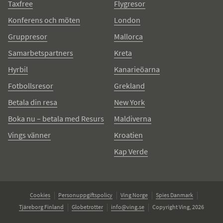
Taxfree
Flygresor
Konferens och möten
London
Gruppresor
Mallorca
Samarbetspartners
Kreta
Hyrbil
Kanarieöarna
Fotbollsresor
Grekland
Betala din resa
New York
Boka nu – betala med Resurs
Maldiverna
Vings vänner
Kroatien
Kap Verde
Cookies
Personuppgiftspolicy
Ving Norge
Spies Danmark
Tjäreborg Finland
Globetrotter
info@ving.se
Copyright Ving, 2026