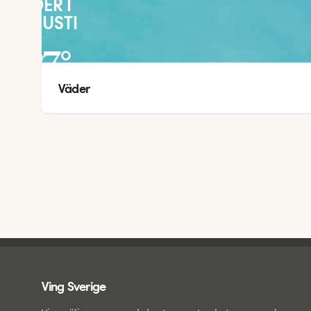
VÄDER I
AUGUSTI
27
°
Väder
24
°
Ving - sidfot
Ving Sverige