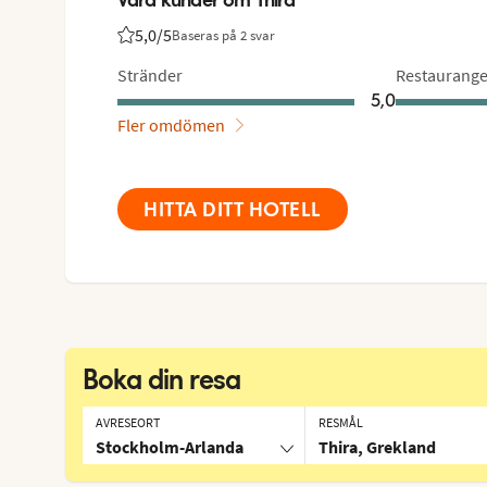
5,0
/5
Baseras på 2 svar
Betyg från Vings gäster: 5/5
Stränder
Restaurange
5,0
Fler omdömen
HITTA DITT HOTELL
Boka din resa
AVRESEORT
RESMÅL
Stockholm-Arlanda
Thira, Grekland