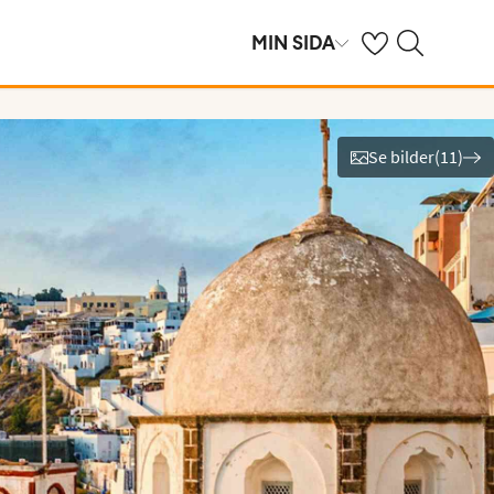
Se dina sparade h
Sök på ving.se
MIN SIDA
Se bilder
(
11
)