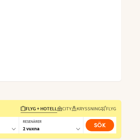
FLYG + HOTELL
CITY
KRYSSNING
FLYG
RESENÄRER
SÖK
2 vuxna