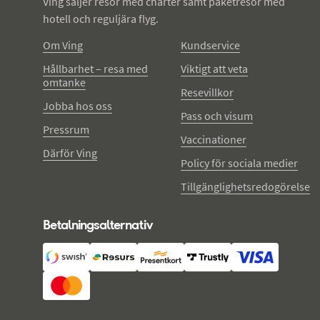
Ving säljer resor med charter samt paketresor med
hotell och reguljära flyg.
Om Ving
Kundservice
Hållbarhet – resa med
Viktigt att veta
omtanke
Resevillkor
Jobba hos oss
Pass och visum
Pressrum
Vaccinationer
Därför Ving
Policy för sociala medier
Tillgänglighetsredogörelse
Betalningsalternativ