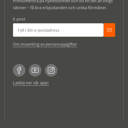
Prenumerera på nyhetsbrevet och bli en del av Vings
vänner – få bra erbjudanden och unika förmåner.
E-post
Om insamling av personuppgifter
Facebook
YouTube
Instagram
Ladda ner vår app!