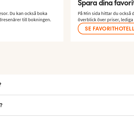
Spara dina favori
resor. Du kan också boka
På Min sida hittar du också d
dresenärer till bokningen.
överblick över priser, ledig
SE FAVORITHOTEL
?
 medlem i Vings vänner – och får unika förmåner. Det är helt gratis,
?
et, och redan dagen efter att du har blivit medlem är du med i utlot
nitt får du ett exklusivt erbjudande i månaden.