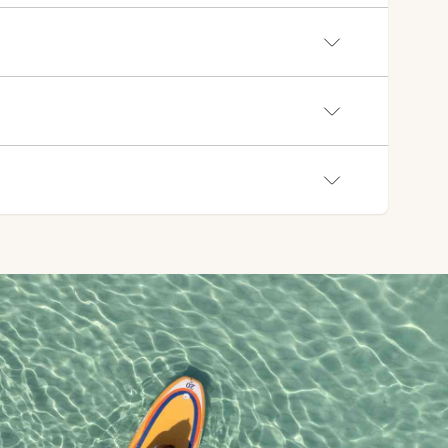
r. Eventuell vinstskatt betalas av vinnaren.
Läs mer om de
ds för att skicka nyhetsbrev och erbjudanden till dig och
rbjudanden du är intresserad av och vad du klickar på. Om
r personuppgifter här.
ängre vårt nyhetsbrev och kan inte ta del av de förmåner