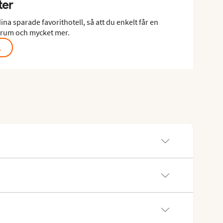
ter
ina sparade favorithotell, så att du enkelt får en
a rum och mycket mer.
L
 och du kan när som helst avregistrera dig.
tningen av ett Ving-presentkort på 10.000:-. Hur ofta du