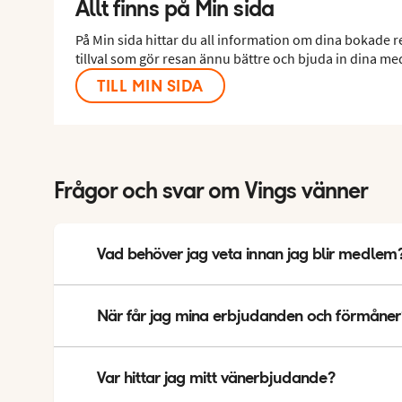
Allt finns på Min sida
På Min sida hittar du all information om dina bokade 
tillval som gör resan ännu bättre och bjuda in dina me
TILL MIN SIDA
Frågor och svar om Vings vänner
Vad behöver jag veta innan jag blir medlem
När du anmäler dig till vårt nyhetsbrev blir du automatiskt
När får jag mina erbjudanden och förmåner
Du får alltid dina erbjudanden och förmåner via nyhetsbrev
får dina erbjudanden och förmåner varierar, men i genoms
Var hittar jag mitt vänerbjudande?