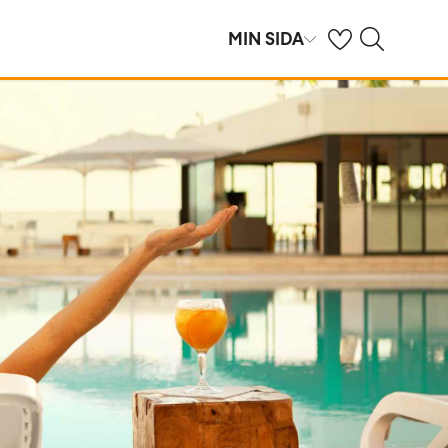
Se dina sparade h
Sök på ving.se
MIN SIDA