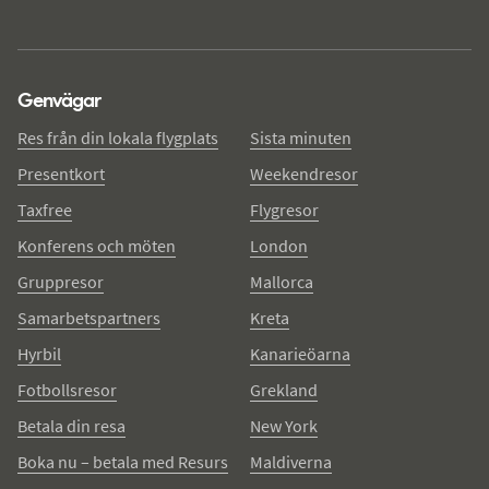
Genvägar
Res från din lokala flygplats
Sista minuten
Presentkort
Weekendresor
Taxfree
Flygresor
Konferens och möten
London
Gruppresor
Mallorca
Samarbetspartners
Kreta
Hyrbil
Kanarieöarna
Fotbollsresor
Grekland
Betala din resa
New York
Boka nu – betala med Resurs
Maldiverna