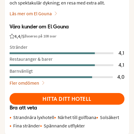
och spektakulär dykning; en resa med extra allt.
Läs mer om El Gouna
Våra kunder om El Gouna
4,4
/5
Baseras på 108 svar
Betyg från Vings gäster: 4.4/5
Stränder
4,1
Restauranger & barer
4,1
Barnvänligt
4,0
Fler omdömen
HITTA DITT HOTELL
Bra att veta
Strandnära lyxhotell
Närhet till golfbana
Solsäkert
Fina stränder
Spännande utflykter