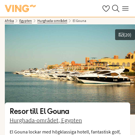
Se dina sparade
Sök på ving.s
Meny
Afrika
Egypten
Hurghada-området
El Gouna
(
20
)
Se bilder
Resor till
El Gouna
Hurghada-området
,
Egypten
El Gouna lockar med högklassiga hotell, fantastisk golf,