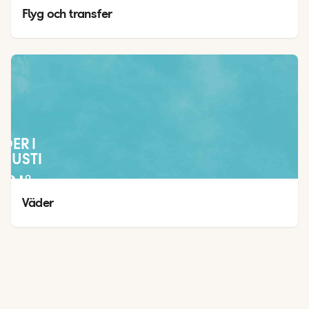
Flyg och transfer
ÄDER I
GUSTI
34
°
27
°
Väder