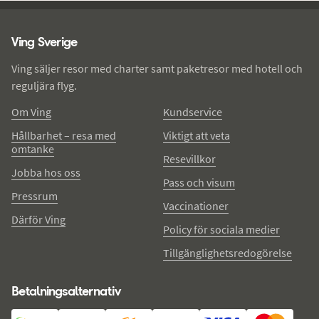
Ving - sidfot
Ving Sverige
Ving säljer resor med charter samt paketresor med hotell och
reguljära flyg.
Om Ving
Kundservice
Hållbarhet – resa med
Viktigt att veta
omtanke
Resevillkor
Jobba hos oss
Pass och visum
Pressrum
Vaccinationer
Därför Ving
Policy för sociala medier
Tillgänglighetsredogörelse
Betalningsalternativ