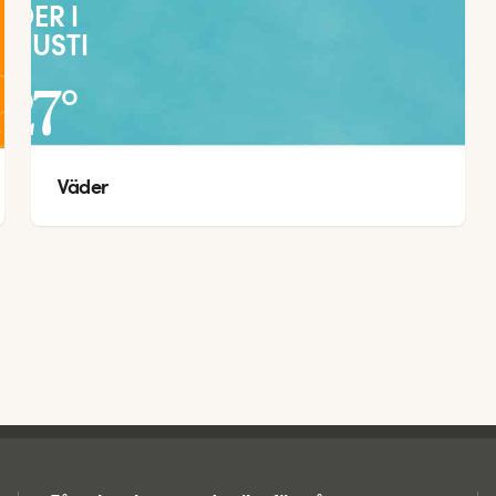
ÄDER I
UGUSTI
27
°
Väder
22
°