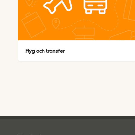
V
A
Flyg och transfer
Ving - sidfot