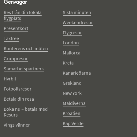
Genvägar
Res från din lokala
Sista minuten
flygplats
Weekendresor
Presentkort
Flygresor
Taxfree
London
Konferens och möten
Mallorca
Gruppresor
Kreta
Samarbetspartners
Kanarieöarna
Hyrbil
Grekland
Fotbollsresor
New York
Betala din resa
Maldiverna
Boka nu – betala med
Kroatien
Resurs
Kap Verde
Vings vänner