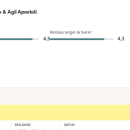
 & Agii Apostoli
Restauranger & barer
4,5
4,3
RESLÄNGD
DATUM