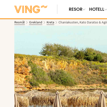
RESOR
HOTELL
Resmål
Grekland
Kreta
Chaniakusten, Kato Daratso & Agii
Se bilder