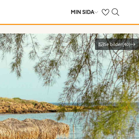
Se dina sparade h
Sök på ving.se
MIN SIDA
Se bilder
(
40
)