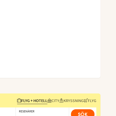
FLYG + HOTELL
CITY
KRYSSNING
FLYG
RESENÄRER
SÖK