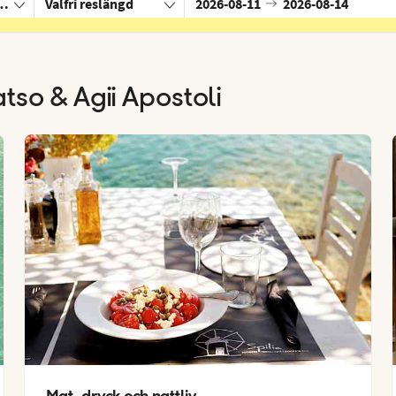
ratso & Agii Apostoli, Grekland
Valfri reslängd
2026-08-11
2026-08-14
tso & Agii Apostoli
Mat, dryck och nattliv