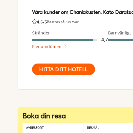
Våra kunder om Chaniakusten, Kato Daratso
4,6
/5
Baseras på 879 svar
Betyg från Vings gäster: 4.6/5
Stränder
Barnvänligt
4,7
Fler omdömen
HITTA DITT HOTELL
Boka din resa
AVRESEORT
RESMÅL