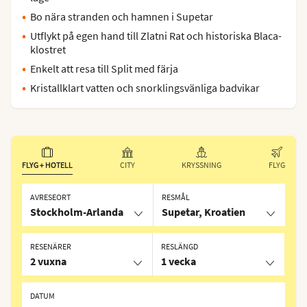
Bo nära stranden och hamnen i Supetar
Utflykt på egen hand till Zlatni Rat och historiska Blaca-
klostret
Enkelt att resa till Split med färja
Kristallklart vatten och snorklingsvänliga badvikar
FLYG + HOTELL
CITY
KRYSSNING
FLYG
AVRESEORT
RESMÅL
Stockholm-Arlanda
Supetar, Kroatien
RESENÄRER
RESLÄNGD
2 vuxna
1 vecka
DATUM