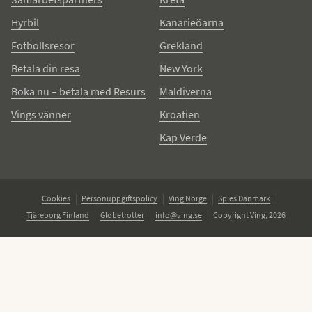
Hyrbil
Kanarieöarna
Fotbollsresor
Grekland
Betala din resa
New York
Boka nu – betala med Resurs
Maldiverna
Vings vänner
Kroatien
Kap Verde
Cookies
Personuppgiftspolicy
Ving Norge
Spies Danmark
Tjäreborg Finland
Globetrotter
info@ving.se
Copyright Ving, 2026