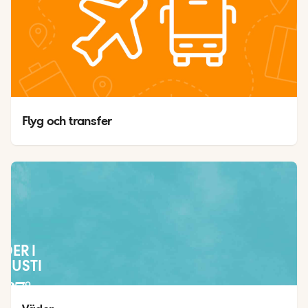
Flyg och transfer
ÄDER I
GUSTI
27
°