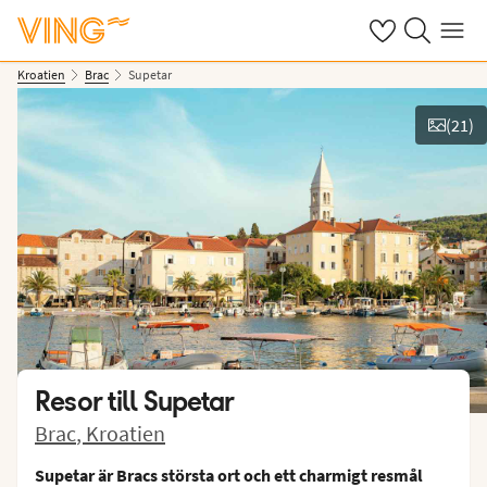
Se dina sparade
Sök på ving.s
Meny
Kroatien
Brac
Supetar
(
21
)
Se bilder
Resor till
Supetar
Brac
,
Kroatien
Supetar är Bracs största ort och ett charmigt resmål