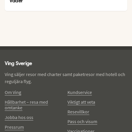
19
°
Väder
Ving - sidfot
Ving Sverige
Ving säljer resor med charter samt paketresor med hotell och
reguljära flyg.
Om Ving
Kundservice
Hållbarhet – resa med
Viktigt att veta
omtanke
Resevillkor
Jobba hos oss
Pass och visum
Pressrum
Vaccinationer