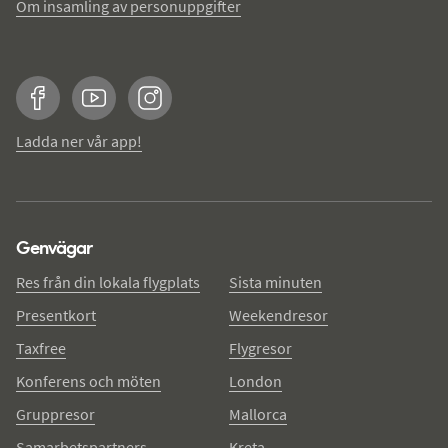
Om insamling av personuppgifter
Facebook
YouTube
Instagram
Ladda ner vår app!
Genvägar
Res från din lokala flygplats
Sista minuten
Presentkort
Weekendresor
Taxfree
Flygresor
Konferens och möten
London
Gruppresor
Mallorca
Samarbetspartners
Kreta