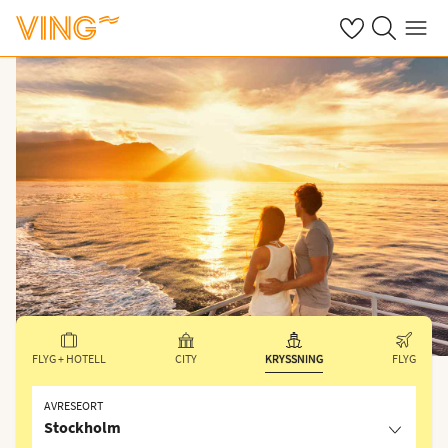
Se dina sparade
Sök på ving.s
Meny
FLYG + HOTELL
CITY
KRYSSNING
FLYG
AVRESEORT
Stockholm