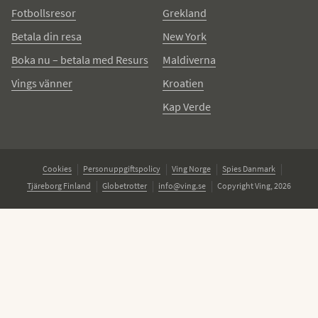
Fotbollsresor
Grekland
Betala din resa
New York
Boka nu – betala med Resurs
Maldiverna
Vings vänner
Kroatien
Kap Verde
Cookies
Personuppgiftspolicy
Ving Norge
Spies Danmark
Tjäreborg Finland
Globetrotter
info@ving.se
Copyright Ving, 2026