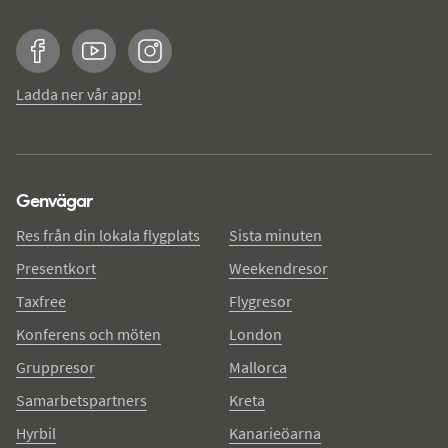
Facebook
YouTube
Instagram
Ladda ner vår app!
Genvägar
Res från din lokala flygplats
Sista minuten
Presentkort
Weekendresor
Taxfree
Flygresor
Konferens och möten
London
Gruppresor
Mallorca
Samarbetspartners
Kreta
Hyrbil
Kanarieöarna