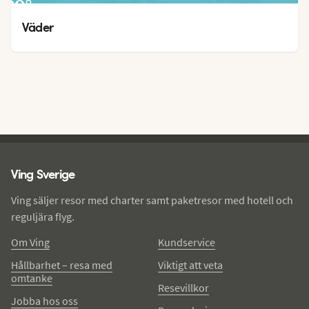
29
°
22
°
Väder
Ving - sidfot
Ving Sverige
Ving säljer resor med charter samt paketresor med hotell och
reguljära flyg.
Om Ving
Kundservice
Hållbarhet – resa med
Viktigt att veta
omtanke
Resevillkor
Jobba hos oss