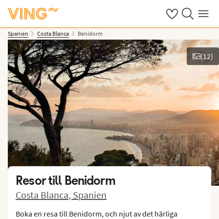
Se dina sparade
Sök på ving.s
Meny
Spanien
Costa Blanca
Benidorm
(
12
)
Se bilder
Resor till
Benidorm
Costa Blanca
,
Spanien
Boka en resa till Benidorm, och njut av det härliga