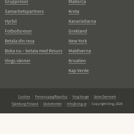
Gruppresor
Mallorca
Samarbetspartners
Kreta
Hyrbil
Kanarieöarna
Fotbollsresor
Grekland
Betala din resa
New York
Boka nu – betala med Resurs
Maldiverna
Vings vänner
Kroatien
Kap Verde
Cookies
Personuppgiftspolicy
Ving Norge
Spies Danmark
Tjäreborg Finland
Globetrotter
info@ving.se
Copyright Ving, 2026