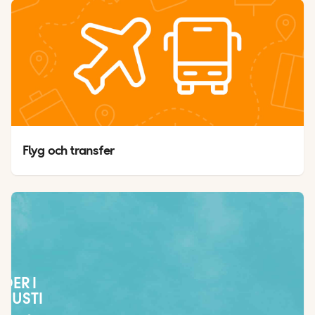
Flyg och transfer
ÄDER I
GUSTI