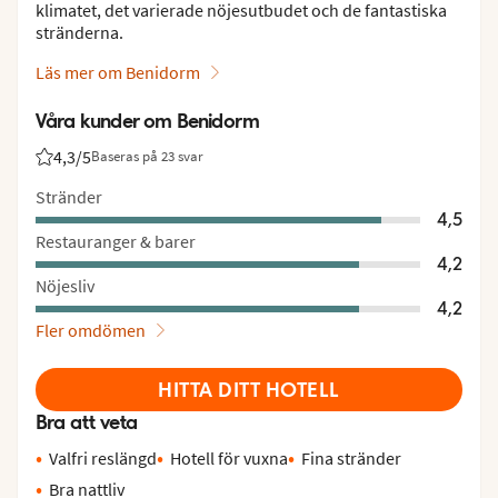
klimatet, det varierade nöjesutbudet och de fantastiska
stränderna.
Läs mer om Benidorm
Våra kunder om Benidorm
4,3
/5
Baseras på 23 svar
Betyg från Vings gäster: 4.3/5
Stränder
4,5
Restauranger & barer
4,2
Nöjesliv
4,2
Fler omdömen
HITTA DITT HOTELL
Bra att veta
Valfri reslängd
Hotell för vuxna
Fina stränder
Bra nattliv