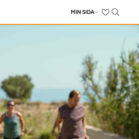
Se dina sparade h
Sök på ving.se
MIN SIDA