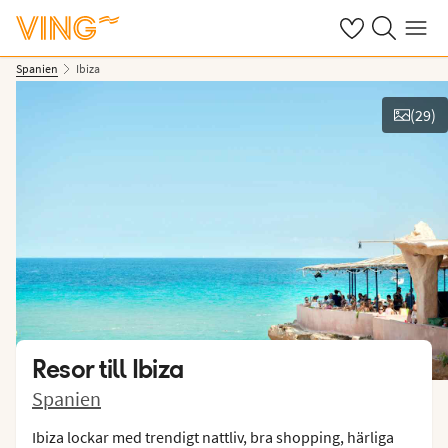
Se dina sparade
Sök på ving.s
Meny
Spanien
Ibiza
(
29
)
Se bilder
Resor till
Ibiza
Spanien
Ibiza lockar med trendigt nattliv, bra shopping, härliga