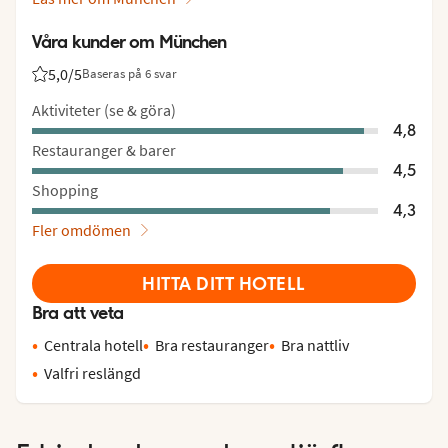
Våra kunder om München
5,0
/5
Baseras på 6 svar
Betyg från Vings gäster: 5/5
Aktiviteter (se & göra)
4,8
Restauranger & barer
4,5
Shopping
4,3
Fler omdömen
HITTA DITT HOTELL
Bra att veta
Centrala hotell
Bra restauranger
Bra nattliv
Valfri reslängd