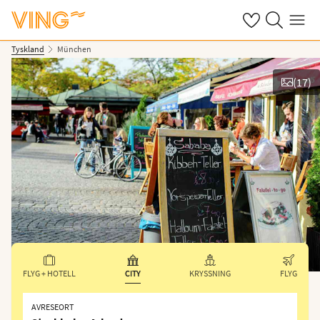
Se dina sparade
Sök på ving.s
Meny
Tyskland
München
(
17
)
Se bilder
FLYG + HOTELL
CITY
KRYSSNING
FLYG
AVRESEORT