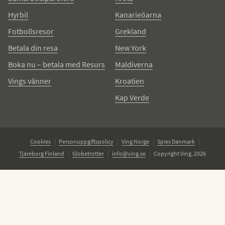
Hyrbil
Kanarieöarna
Fotbollsresor
Grekland
Betala din resa
New York
Boka nu – betala med Resurs
Maldiverna
Vings vänner
Kroatien
Kap Verde
Cookies
Personuppgiftspolicy
Ving Norge
Spies Danmark
Tjäreborg Finland
Globetrotter
info@ving.se
Copyright Ving, 2026