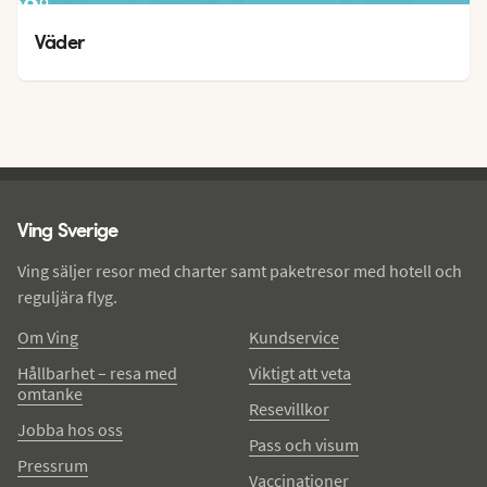
23
°
13
°
Väder
Ving - sidfot
Ving Sverige
Ving säljer resor med charter samt paketresor med hotell och
reguljära flyg.
Om Ving
Kundservice
Hållbarhet – resa med
Viktigt att veta
omtanke
Resevillkor
Jobba hos oss
Pass och visum
Pressrum
Vaccinationer