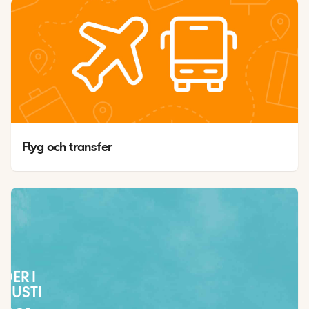
Flyg och transfer
ÄDER I
GUSTI