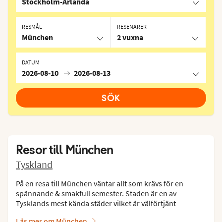
Stockholm-Arlanda
RESMÅL
RESENÄRER
München
2 vuxna
DATUM
2026-08-10
2026-08-13
SÖK
Resor till
München
Tyskland
På en resa till München väntar allt som krävs för en
spännande & smakfull semester. Staden är en av
Tysklands mest kända städer vilket är välförtjänt
Läs mer om München