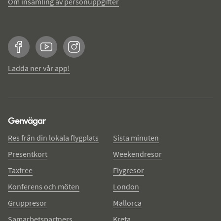
Om insamling av personuppgifter
Facebook
YouTube
Instagram
Ladda ner vår app!
Genvägar
Res från din lokala flygplats
Sista minuten
Presentkort
Weekendresor
Taxfree
Flygresor
Konferens och möten
London
Gruppresor
Mallorca
Samarbetspartners
Kreta