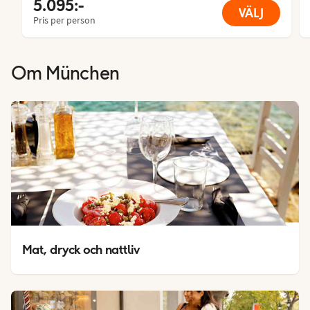
5.095:-
VÄLJ
Pris per person
Om
München
Mat, dryck och nattliv