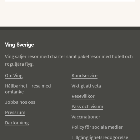
Ving - sidfot
Ving Sverige
Ving säljer resor med charter samt paketresor med hotell och
reguljära flyg.
Om Ving
Kundservice
Hållbarhet – resa med
Viktigt att veta
omtanke
Resevillkor
Jobba hos oss
Pass och visum
Pressrum
Vaccinationer
Därför Ving
Policy för sociala medier
Tillgänglighetsredogörelse