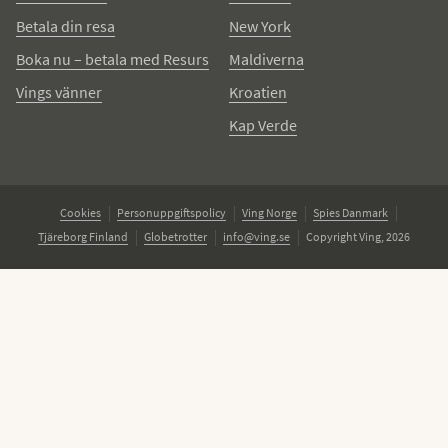
Betala din resa
New York
Boka nu – betala med Resurs
Maldiverna
Vings vänner
Kroatien
Kap Verde
Cookies
Personuppgiftspolicy
Ving Norge
Spies Danmark
Tjäreborg Finland
Globetrotter
info@ving.se
Copyright Ving, 2026