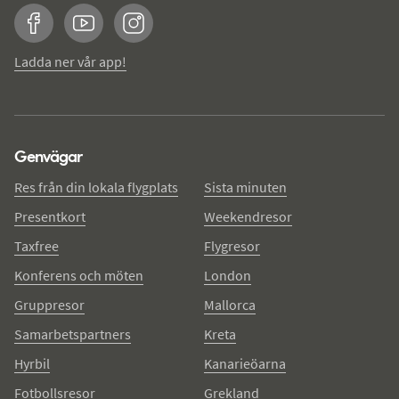
Facebook
YouTube
Instagram
Ladda ner vår app!
Genvägar
Res från din lokala flygplats
Sista minuten
Presentkort
Weekendresor
Taxfree
Flygresor
Konferens och möten
London
Gruppresor
Mallorca
Samarbetspartners
Kreta
Hyrbil
Kanarieöarna
Fotbollsresor
Grekland