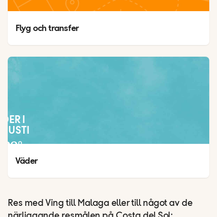
Flyg och transfer
ÄDER I
GUSTI
28
°
22
°
Väder
Res med Ving till Malaga eller till något av de
närliggande resmålen på Costa del Sol: