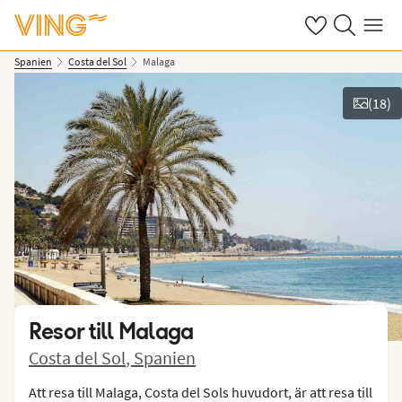
Se dina sparade
Sök på ving.s
Meny
Spanien
Costa del Sol
Malaga
(
18
)
Se bilder
Resor till
Malaga
Costa del Sol
,
Spanien
Att resa till Malaga, Costa del Sols huvudort, är att resa till