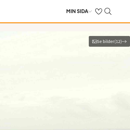
Se dina sparade h
Sök på ving.se
MIN SIDA
Se bilder
(
12
)