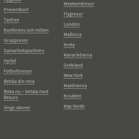
Weekendresor
Presentkort
Flygresor
Taxfree
London
Konferens och möten
Mallorca
Gruppresor
Kreta
Samarbetspartners
Kanarieöarna
Hyrbil
Grekland
Fotbollsresor
New York
Betala din resa
Maldiverna
Boka nu – betala med
Kroatien
Resurs
Kap Verde
Vings vänner