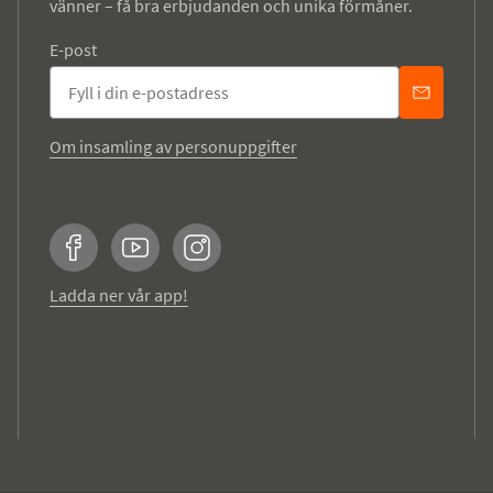
vänner – få bra erbjudanden och unika förmåner.
E-post
Om insamling av personuppgifter
Facebook
YouTube
Instagram
Ladda ner vår app!