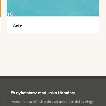
23
°
Väder
20
°
Få nyhetsbrev med unika förmåner
Prenumerera på nyhetsbrevet och bli en del av Vings