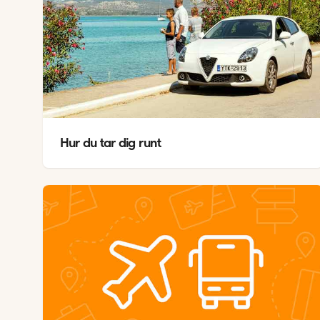
Hur du tar dig runt
V
A