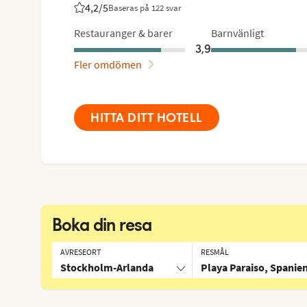
4,2
/5
Baseras på 122 svar
Betyg från Vings gäster: 4.2/5
Restauranger & barer
Barnvänligt
3,9
Fler omdömen
HITTA DITT HOTELL
Boka din resa
AVRESEORT
RESMÅL
Stockholm-Arlanda
Playa Paraiso, Spanie