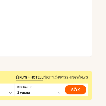
FLYG + HOTELL
CITY
KRYSSNING
FLYG
RESENÄRER
SÖK
2 vuxna