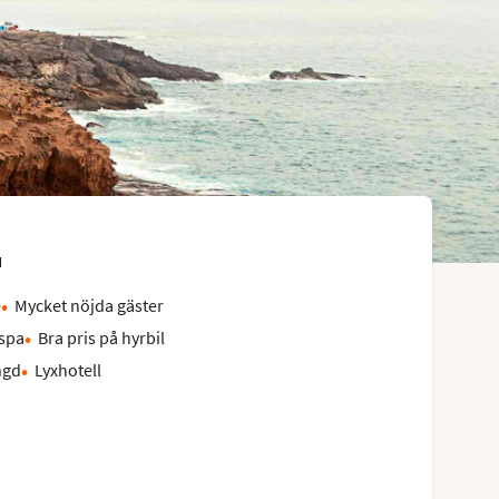
a
e
Mycket nöjda gäster
 spa
Bra pris på hyrbil
ngd
Lyxhotell