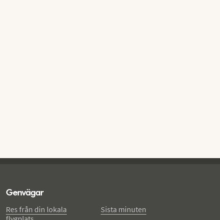
Genvägar
Res från din lokala
Sista minuten
flygplats