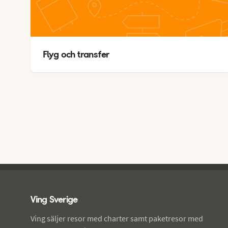
Flyg och transfer
Ving - sidfot
Ving Sverige
Ving säljer resor med charter samt paketresor med