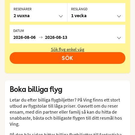
RESENÄRER
RESLÄNGD
2 vuxna
1 vecka
DATUM
2026-08-06
2026-08-13
Sök flyg enkel väg
SÖK
Boka billiga flyg
Letar du efter billiga flygbiljetter? På Ving finns ett stort
utbud av flygstolar till låga priser. Oavsett om du reser
ensam, med din partner eller familj så kan du hitta de
snabbaste, bästa och billigaste flygen till ditt resmål hos
Ving.
På den här sidan hittar billiga flygbiljetter till fantastiska