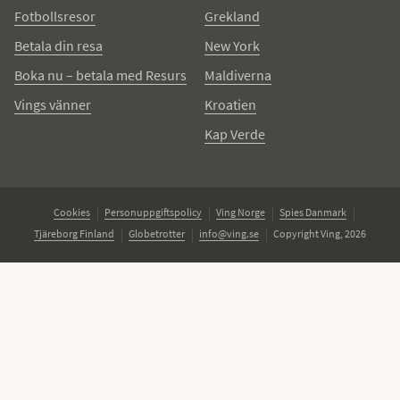
Fotbollsresor
Grekland
Betala din resa
New York
Boka nu – betala med Resurs
Maldiverna
Vings vänner
Kroatien
Kap Verde
Cookies
Personuppgiftspolicy
Ving Norge
Spies Danmark
Tjäreborg Finland
Globetrotter
info@ving.se
Copyright Ving, 2026