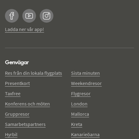
Facebook
YouTube
Instagram
Ladda ner vår app!
Genvägar
Res från din lokala flygplats
Sista minuten
Presentkort
Weekendresor
Taxfree
Flygresor
Konferens och möten
London
Gruppresor
Mallorca
Samarbetspartners
Kreta
Hyrbil
Kanarieöarna