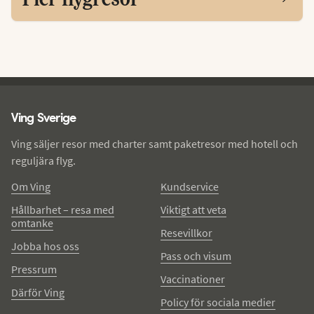
Ving - sidfot
Ving Sverige
Ving säljer resor med charter samt paketresor med hotell och
reguljära flyg.
Om Ving
Kundservice
Hållbarhet – resa med
Viktigt att veta
omtanke
Resevillkor
Jobba hos oss
Pass och visum
Pressrum
Vaccinationer
Därför Ving
Policy för sociala medier