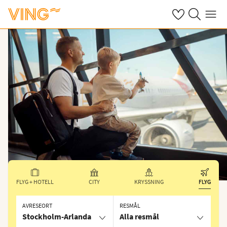
Se dina sparade
Sök på ving.s
Meny
FLYG + HOTELL
CITY
KRYSSNING
FLYG
AVRESEORT
RESMÅL
Stockholm-Arlanda
Alla resmål