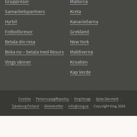
Gruppresor
Mallorca
Samarbetspartners
Kreta
Hyrbil
Kanarieöarna
Fotbollsresor
Grekland
Betala din resa
New York
Boka nu – betala med Resurs
Maldiverna
Vings vänner
Kroatien
Kap Verde
Cookies
Personuppgiftspolicy
Ving Norge
Spies Danmark
Tjäreborg Finland
Globetrotter
info@ving.se
Copyright Ving, 2026