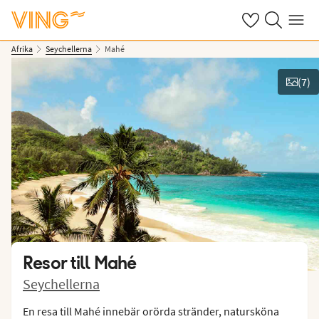
Se dina sparade
Sök på ving.s
Meny
Afrika
Seychellerna
Mahé
(
7
)
Se bilder
Resor till
Mahé
Seychellerna
En resa till Mahé innebär orörda stränder, natursköna