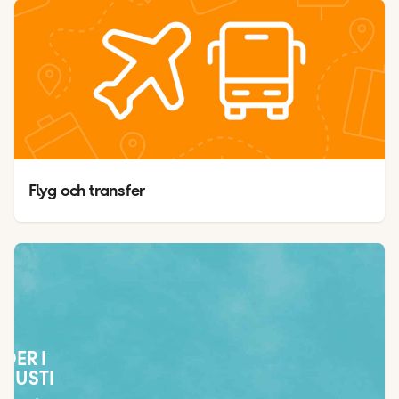
Flyg och transfer
ÄDER I
GUSTI