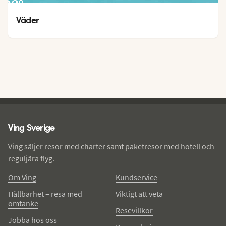
26
°
25
°
Väder
Ving - sidfot
Ving Sverige
Ving säljer resor med charter samt paketresor med hotell och
reguljära flyg.
Om Ving
Kundservice
Hållbarhet – resa med
Viktigt att veta
omtanke
Resevillkor
Jobba hos oss