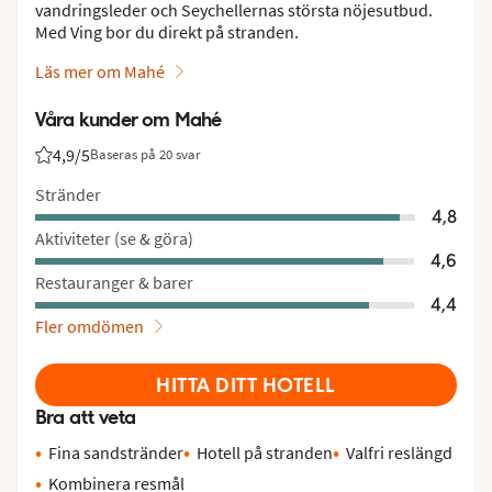
vandringsleder och Seychellernas största nöjesutbud.
Med Ving bor du direkt på stranden.
Läs mer om Mahé
Våra kunder om Mahé
4,9
/5
Baseras på 20 svar
Betyg från Vings gäster: 4.9/5
Stränder
4,8
Aktiviteter (se & göra)
4,6
Restauranger & barer
4,4
Fler omdömen
HITTA DITT HOTELL
Bra att veta
Fina sandstränder
Hotell på stranden
Valfri reslängd
Kombinera resmål