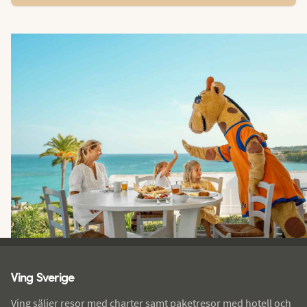
Ving - sidfot
Ving Sverige
Ving säljer resor med charter samt paketresor med hotell och