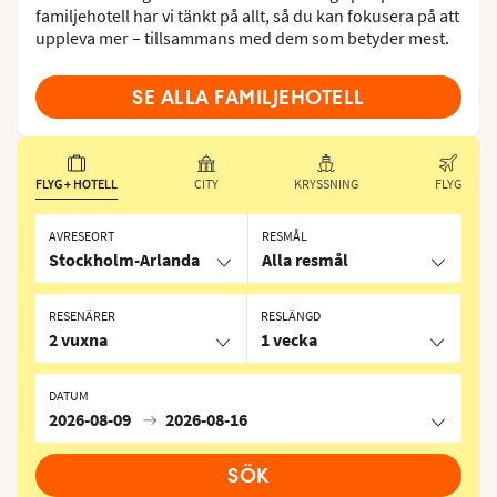
familjehotell har vi tänkt på allt, så du kan fokusera på att
uppleva mer – tillsammans med dem som betyder mest.
SE ALLA FAMILJEHOTELL
FLYG + HOTELL
CITY
KRYSSNING
FLYG
AVRESEORT
RESMÅL
Stockholm-Arlanda
Alla resmål
RESENÄRER
RESLÄNGD
2 vuxna
1 vecka
DATUM
2026-08-09
2026-08-16
SÖK