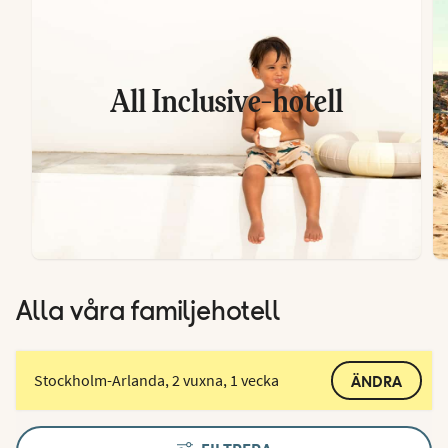
All Inclusive-hotell
Alla våra familjehotell
Stockholm-Arlanda, 2 vuxna, 1 vecka
ÄNDRA