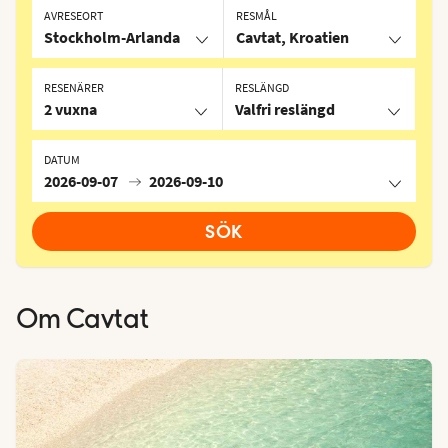
AVRESEORT
RESMÅL
Stockholm-Arlanda
Cavtat, Kroatien
RESENÄRER
RESLÄNGD
2 vuxna
Valfri reslängd
DATUM
2026-09-07
2026-09-10
SÖK
Om
Cavtat