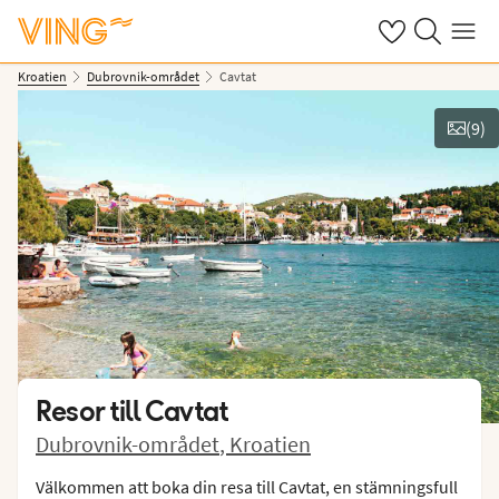
Se dina sparade
Sök på ving.s
Meny
Kroatien
Dubrovnik-området
Cavtat
(
9
)
Se bilder
Resor till
Cavtat
Dubrovnik-området
,
Kroatien
Välkommen att boka din resa till Cavtat, en stämningsfull