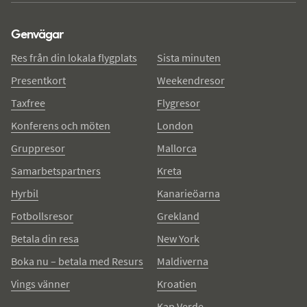
Genvägar
Res från din lokala flygplats
Sista minuten
Presentkort
Weekendresor
Taxfree
Flygresor
Konferens och möten
London
Gruppresor
Mallorca
Samarbetspartners
Kreta
Hyrbil
Kanarieöarna
Fotbollsresor
Grekland
Betala din resa
New York
Boka nu – betala med Resurs
Maldiverna
Vings vänner
Kroatien
Kap Verde