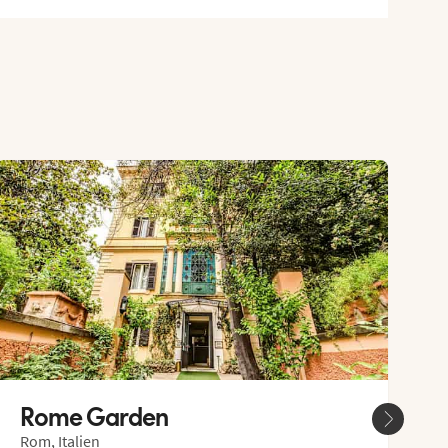
Rome Garden
B
A
Rom, Italien