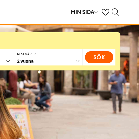
Se dina sparade h
Sök på ving.se
MIN SIDA
RESENÄRER
SÖK
2 vuxna