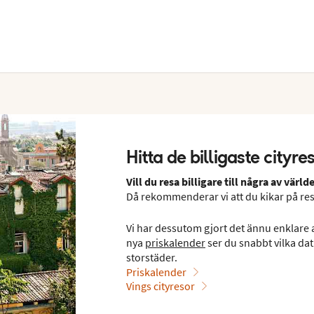
Hitta de billigaste cityr
Vill du resa billigare till några av vä
Då rekommenderar vi att du kikar på re
Vi har dessutom gjort det ännu enklare at
nya
priskalender
ser du snabbt vilka datu
storstäder.
Priskalender
Vings cityresor