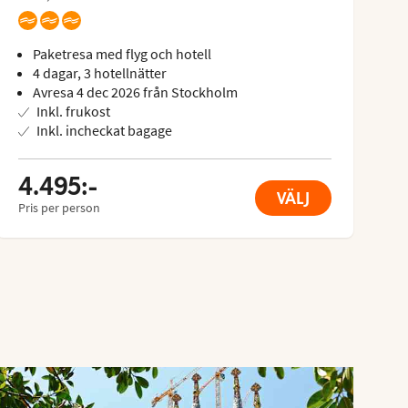
B
Paketresa med flyg och hotell
4 dagar, 3 hotellnätter
Avresa 4 dec 2026 från Stockholm
Inkl. frukost
Inkl. incheckat bagage
4.495:-
VÄLJ
Pris per person
Pr