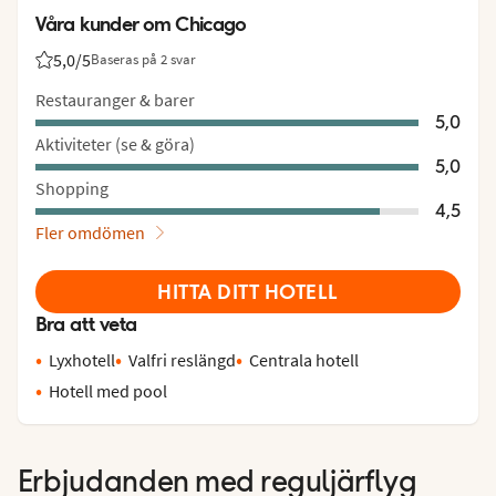
Våra kunder om Chicago
5,0
/5
Baseras på 2 svar
Betyg från Vings gäster: 5/5
Restauranger & barer
5,0
Aktiviteter (se & göra)
5,0
Shopping
4,5
Fler omdömen
HITTA DITT HOTELL
Bra att veta
Lyxhotell
Valfri reslängd
Centrala hotell
Hotell med pool
Erbjudanden med reguljärflyg