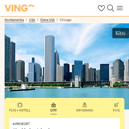
Se dina sparade
Sök på ving.s
Meny
Nordamerika
USA
Östra USA
Chicago
(
6
)
Se bilder
FLYG + HOTELL
CITY
KRYSSNING
FLYG
AVRESEORT