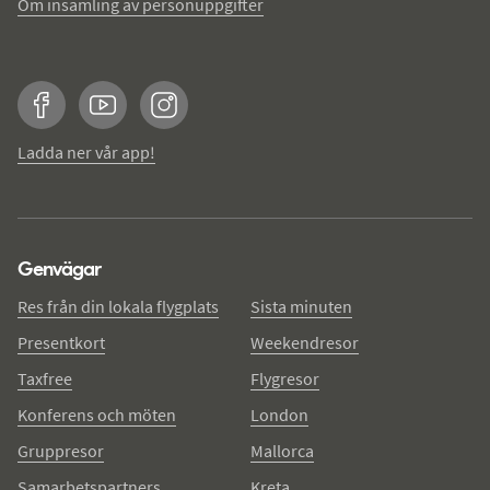
Om insamling av personuppgifter
Facebook
YouTube
Instagram
Ladda ner vår app!
Genvägar
Res från din lokala flygplats
Sista minuten
Presentkort
Weekendresor
Taxfree
Flygresor
Konferens och möten
London
Gruppresor
Mallorca
Samarbetspartners
Kreta