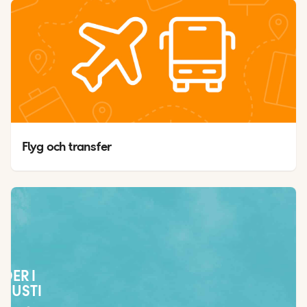
Flyg och transfer
ÄDER I
GUSTI