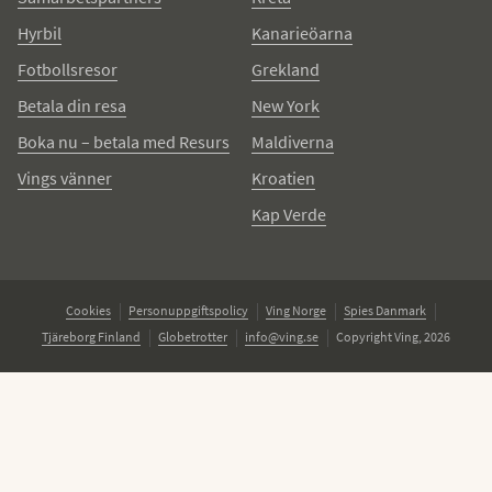
Hyrbil
Kanarieöarna
Fotbollsresor
Grekland
Betala din resa
New York
Boka nu – betala med Resurs
Maldiverna
Vings vänner
Kroatien
Kap Verde
Cookies
Personuppgiftspolicy
Ving Norge
Spies Danmark
Tjäreborg Finland
Globetrotter
info@ving.se
Copyright Ving, 2026