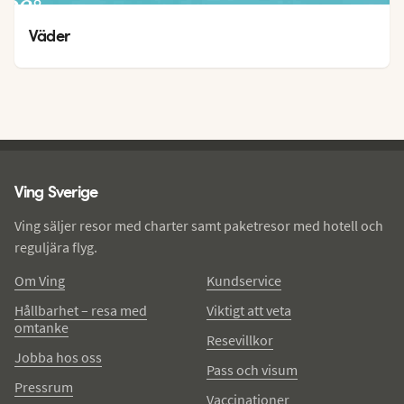
26
°
21
°
Väder
Ving - sidfot
Ving Sverige
Ving säljer resor med charter samt paketresor med hotell och
reguljära flyg.
Om Ving
Kundservice
Hållbarhet – resa med
Viktigt att veta
omtanke
Resevillkor
Jobba hos oss
Pass och visum
Pressrum
Vaccinationer