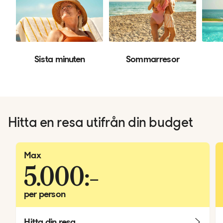
Sista minuten
Sommarresor
Hitta en resa utifrån din budget
Max
5.000:-
per person
Hitta din resa