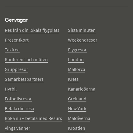
Genvägar
Res från din lokala flygplats
Sista minuten
Presentkort
Weekendresor
Taxfree
Flygresor
Konferens och möten
London
Gruppresor
Mallorca
Samarbetspartners
Kreta
Hyrbil
Kanarieöarna
Fotbollsresor
Grekland
Betala din resa
New York
Boka nu – betala med Resurs
Maldiverna
Vings vänner
Kroatien