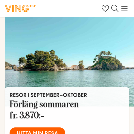
Se dina sparade
Sök på ving.s
Meny
RESOR I SEPTEMBER–OKTOBER
Förläng sommaren
fr.
3.870:-
HITTA MIN RESA