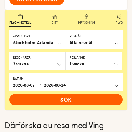
FLYG + HOTELL
CITY
KRYSSNING
FLYG
AVRESEORT
RESMÅL
Stockholm-Arlanda
Alla resmål
RESENÄRER
RESLÄNGD
2 vuxna
1 vecka
DATUM
2026-08-07
2026-08-14
SÖK
Därför ska du resa med Ving