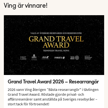
Ving är vinnare!
Grand Travel Award 2026 – Researrangör
2026 vann Ving återigen ”Bästa researrangör" i tävlingen
Grand Travel Award. Röstade gjorde privat- och
affärsresenärer samt anställda på Sveriges resebyråer –
stort tack för förtroendet!