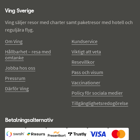
Ving - sidfot
Ving Sverige
Ving säljer resor med charter samt paketresor med hotell och
reguljära flyg.
Om Ving
Kundservice
Hållbarhet – resa med
Viktigt att veta
omtanke
Resevillkor
Jobba hos oss
Pass och visum
Pressrum
Vaccinationer
Därför Ving
Policy för sociala medier
Tillgänglighetsredogörelse
Betalningsalternativ