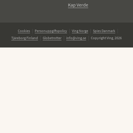
Kap Verde
Cookies
Personuppgiftspolicy
Ving Norge
Spies Danmark
Tjäreborg Finland
Globetrotter
info@ving.se
Copyright Ving, 2026