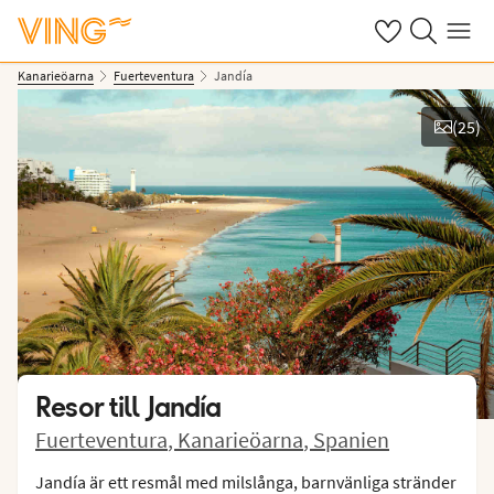
Se dina sparade
Sök på ving.s
Meny
Kanarieöarna
Fuerteventura
Jandía
(
25
)
Se bilder
Resor till
Jandía
Fuerteventura
,
Kanarieöarna
,
Spanien
Jandía är ett resmål med milslånga, barnvänliga stränder