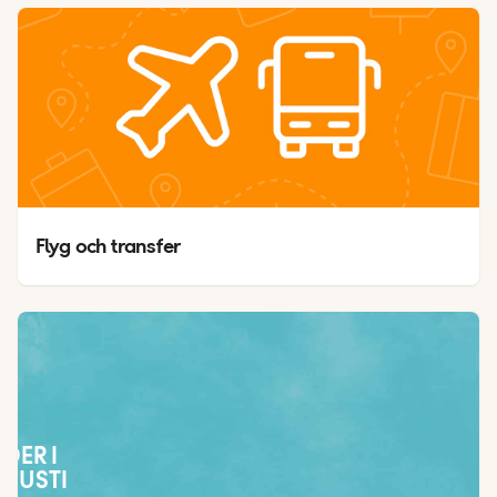
Flyg och transfer
ÄDER I
GUSTI