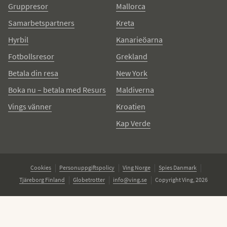
Gruppresor
Mallorca
Samarbetspartners
Kreta
Hyrbil
Kanarieöarna
Fotbollsresor
Grekland
Betala din resa
New York
Boka nu – betala med Resurs
Maldiverna
Vings vänner
Kroatien
Kap Verde
Cookies
Personuppgiftspolicy
Ving Norge
Spies Danmark
Tjäreborg Finland
Globetrotter
info@ving.se
Copyright Ving, 2026