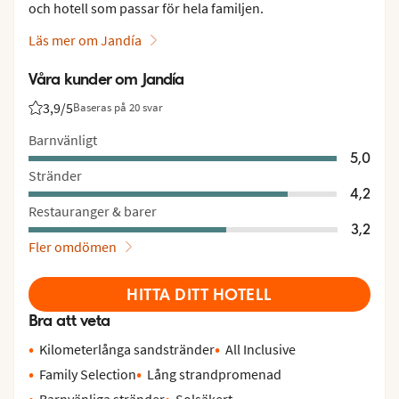
och hotell som passar för hela familjen.
Läs mer om Jandía
Våra kunder om Jandía
3,9
/5
Baseras på 20 svar
Betyg från Vings gäster: 3.9/5
Barnvänligt
5,0
Stränder
4,2
Restauranger & barer
3,2
Fler omdömen
HITTA DITT HOTELL
Bra att veta
Kilometerlånga sandstränder
All Inclusive
Family Selection
Lång strandpromenad
Barnvänliga stränder
Solsäkert