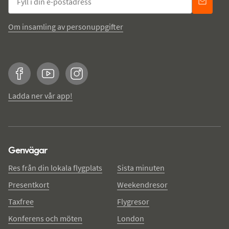
Om insamling av personuppgifter
Facebook
YouTube
Instagram
Ladda ner vår app!
Genvägar
Res från din lokala flygplats
Sista minuten
Presentkort
Weekendresor
Taxfree
Flygresor
Konferens och möten
London