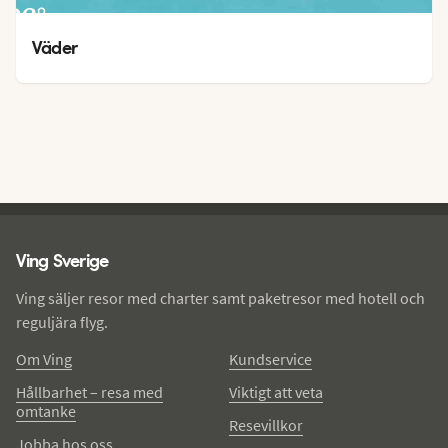
26
°
21
°
Väder
Ving - sidfot
Ving Sverige
Ving säljer resor med charter samt paketresor med hotell och
reguljära flyg.
Om Ving
Kundservice
Hållbarhet – resa med
Viktigt att veta
omtanke
Resevillkor
Jobba hos oss