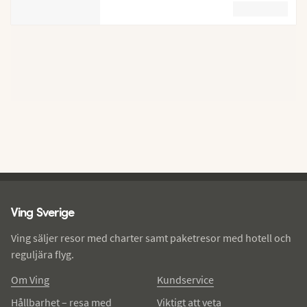
Ving - sidfot
Ving Sverige
Ving säljer resor med charter samt paketresor med hotell och
reguljära flyg.
Om Ving
Kundservice
Hållbarhet – resa med
Viktigt att veta