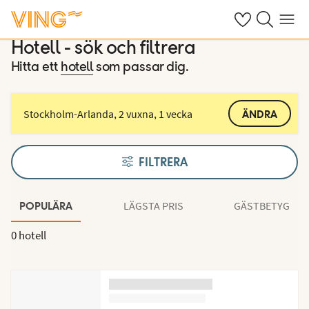
Se dina sparade
Sök på ving.s
Meny
Hotell - sök och filtrera
Hitta ett
hotell
som passar dig.
Stockholm-Arlanda, 2 vuxna, 1 vecka
ÄNDRA
FILTRERA
LÄGSTA PRIS
GÄSTBETYG
POPULÄRA
0 hotell