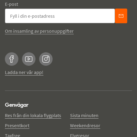
E-post
Om insamling av personuppgifter
Facebook
YouTube
Instagram
Ladda ner vår app!
Genvägar
Res från din lokala flygplats
Sista minuten
Presentkort
Weekendresor
Taxfree
Flygresor