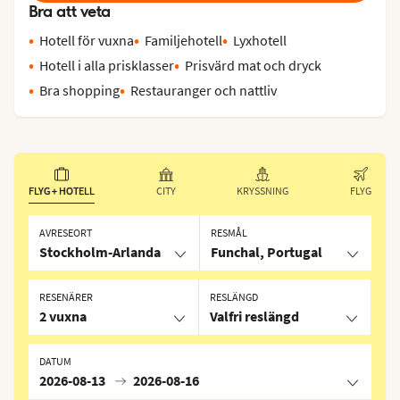
Bra att veta
Hotell för vuxna
Familjehotell
Lyxhotell
Hotell i alla prisklasser
Prisvärd mat och dryck
Bra shopping
Restauranger och nattliv
FLYG + HOTELL
CITY
KRYSSNING
FLYG
AVRESEORT
RESMÅL
Stockholm-Arlanda
Funchal, Portugal
RESENÄRER
RESLÄNGD
2 vuxna
Valfri reslängd
DATUM
2026-08-13
2026-08-16