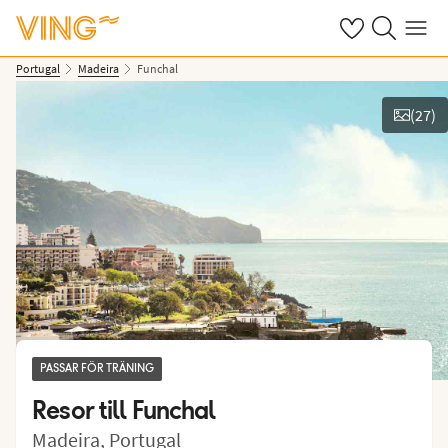
Se dina sparade
Sök på ving.s
Meny
Portugal
Madeira
Funchal
(
27
)
Se bilder
PASSAR FÖR TRÄNING
Resor till
Funchal
Madeira
,
Portugal