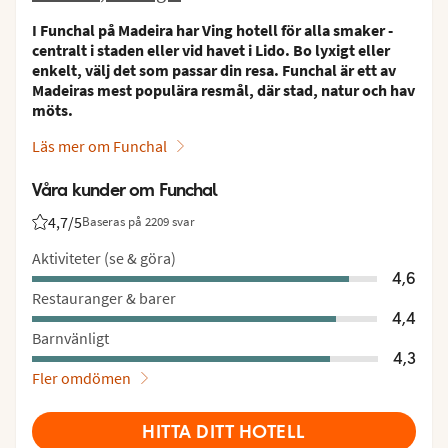
I Funchal på Madeira har Ving hotell för alla smaker -
centralt i staden eller vid havet i Lido. Bo lyxigt eller
enkelt, välj det som passar din resa. Funchal är ett av
Madeiras mest populära resmål, där stad, natur och hav
möts.
Läs mer om Funchal
Våra kunder om Funchal
4,7
/5
Baseras på 2209 svar
Betyg från Vings gäster: 4.7/5
Aktiviteter (se & göra)
4,6
Restauranger & barer
4,4
Barnvänligt
4,3
Fler omdömen
HITTA DITT HOTELL