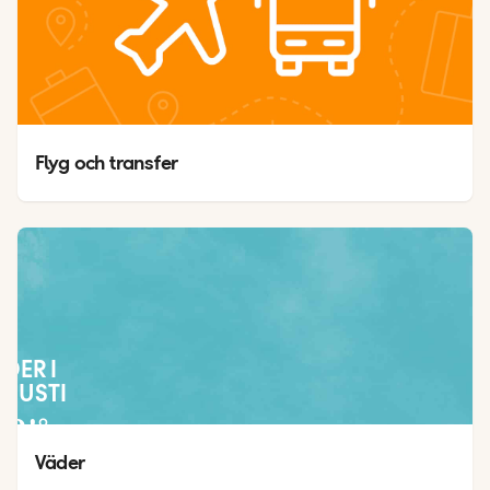
Flyg och transfer
ÄDER I
GUSTI
24
°
19
°
Väder