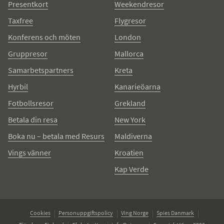
Presentkort
Weekendresor
Taxfree
Flygresor
Konferens och möten
London
Gruppresor
Mallorca
Samarbetspartners
Kreta
Hyrbil
Kanarieöarna
Fotbollsresor
Grekland
Betala din resa
New York
Boka nu – betala med Resurs
Maldiverna
Vings vänner
Kroatien
Kap Verde
Cookies
Personuppgiftspolicy
Ving Norge
Spies Danmark