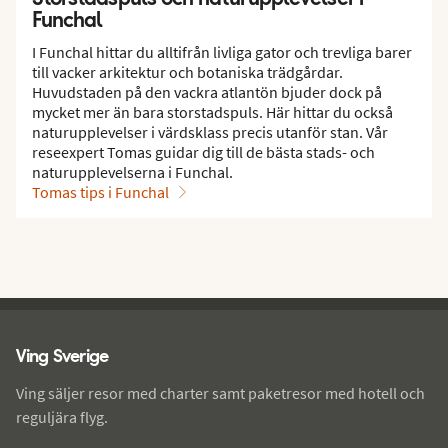
Funchal
I Funchal hittar du alltifrån livliga gator och trevliga barer
till vacker arkitektur och botaniska trädgårdar.
Huvudstaden på den vackra atlantön bjuder dock på
mycket mer än bara storstadspuls. Här hittar du också
naturupplevelser i värdsklass precis utanför stan. Vår
reseexpert Tomas guidar dig till de bästa stads- och
naturupplevelserna i Funchal.
Tomas tips i Funchal
Ving - sidfot
Ving Sverige
Ving säljer resor med charter samt paketresor med hotell och
reguljära flyg.