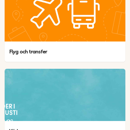
Flyg och transfer
ÄDER I
GUSTI
42
°