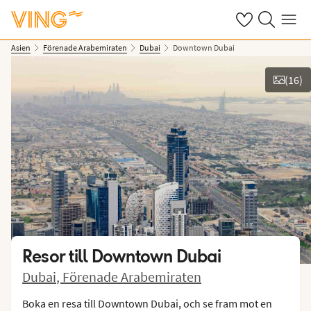
Se dina sparade
Sök på ving.s
Meny
Asien
Förenade Arabemiraten
Dubai
Downtown Dubai
(
16
)
Se bilder
Resor till
Downtown Dubai
Dubai
,
Förenade Arabemiraten
Boka en resa till Downtown Dubai, och se fram mot en