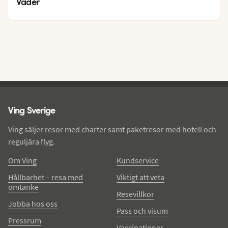
29
°
Väder
Ving - sidfot
Ving Sverige
Ving säljer resor med charter samt paketresor med hotell och
reguljära flyg.
Om Ving
Kundservice
Hållbarhet – resa med
Viktigt att veta
omtanke
Resevillkor
Jobba hos oss
Pass och visum
Pressrum
Vaccinationer