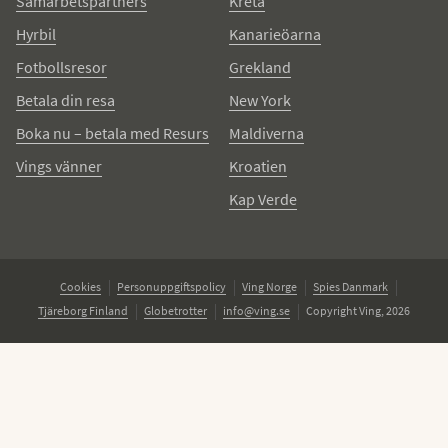
Samarbetspartners
Kreta
Hyrbil
Kanarieöarna
Fotbollsresor
Grekland
Betala din resa
New York
Boka nu – betala med Resurs
Maldiverna
Vings vänner
Kroatien
Kap Verde
Cookies
Personuppgiftspolicy
Ving Norge
Spies Danmark
Tjäreborg Finland
Globetrotter
info@ving.se
Copyright Ving, 2026