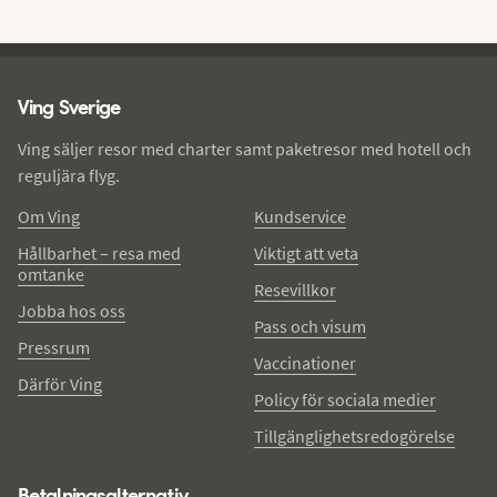
Ving - sidfot
Ving Sverige
Ving säljer resor med charter samt paketresor med hotell och
reguljära flyg.
Om Ving
Kundservice
Hållbarhet – resa med
Viktigt att veta
omtanke
Resevillkor
Jobba hos oss
Pass och visum
Pressrum
Vaccinationer
Därför Ving
Policy för sociala medier
Tillgänglighetsredogörelse
Betalningsalternativ