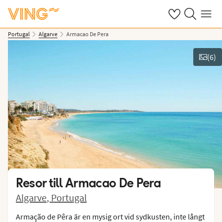
Se dina sparade
Sök på ving.s
Meny
Portugal
Algarve
Armacao De Pera
(
6
)
Se bilder
Resor till
Armacao De Pera
Algarve
,
Portugal
Armação de Pêra är en mysig ort vid sydkusten, inte långt