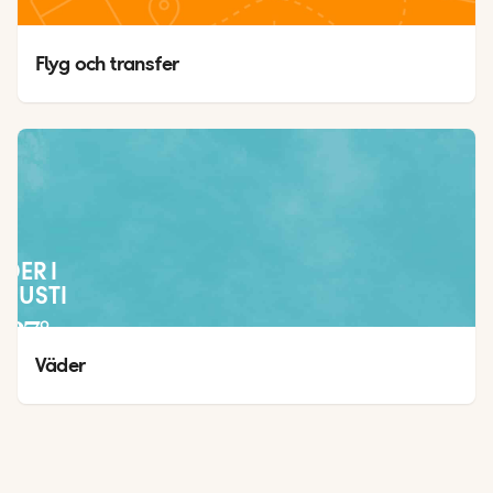
Flyg och transfer
ÄDER I
GUSTI
27
°
21
°
Väder