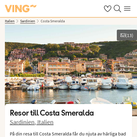
Se dina sparade
Sök på ving.s
Meny
Italien
Sardinien
Costa Smeralda
(
13
)
Se bilder
Resor till
Costa Smeralda
Sardinien
,
Italien
På din resa till Costa Smeralda får du njuta av härliga bad