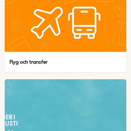
Flyg och transfer
ÄDER I
GUSTI