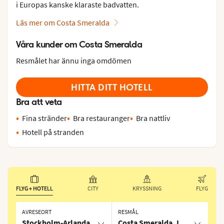
i Europas kanske klaraste badvatten.
Läs mer om Costa Smeralda
Våra kunder om Costa Smeralda
Resmålet har ännu inga omdömen
HITTA DITT HOTELL
Bra att veta
Fina stränder
Bra restauranger
Bra nattliv
Hotell på stranden
FLYG + HOTELL
CITY
KRYSSNING
FLYG
AVRESEORT
RESMÅL
Stockholm-Arlanda
Costa Smeralda, Italien