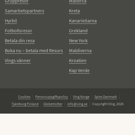
Gruppresor
Mallorca
Samarbetspartners
Kreta
Hyrbil
Kanarieöarna
Fotbollsresor
Grekland
Betala din resa
New York
Boka nu – betala med Resurs
Maldiverna
Vings vänner
Kroatien
Kap Verde
Cookies
Personuppgiftspolicy
Ving Norge
Spies Danmark
Tjäreborg Finland
Globetrotter
info@ving.se
Copyright Ving, 2026