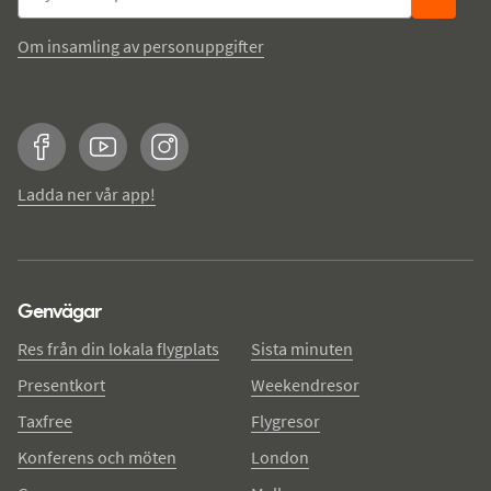
Om insamling av personuppgifter
Facebook
YouTube
Instagram
Ladda ner vår app!
Genvägar
Res från din lokala flygplats
Sista minuten
Presentkort
Weekendresor
Taxfree
Flygresor
Konferens och möten
London