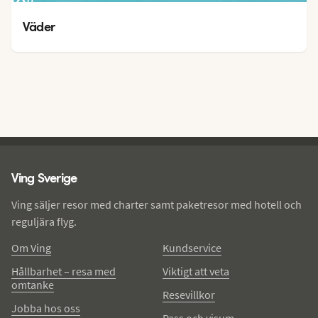
30
°
21
°
Väder
Ving - sidfot
Ving Sverige
Ving säljer resor med charter samt paketresor med hotell och
reguljära flyg.
Om Ving
Kundservice
Hållbarhet – resa med
Viktigt att veta
omtanke
Resevillkor
Jobba hos oss
Pass och visum