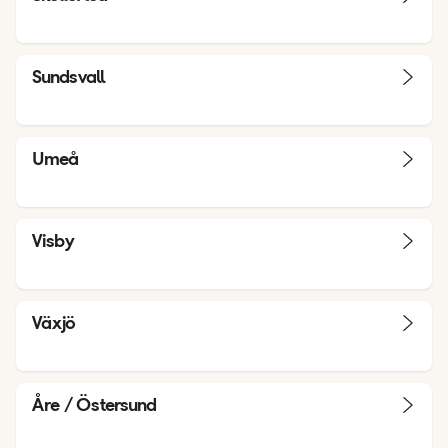
Sundsvall
Umeå
Visby
Växjö
Åre / Östersund