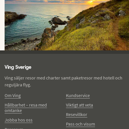
Ving - sidfot
Ving Sverige
Ving säljer resor med charter samt paketresor med hotell och
reguljära flyg.
Om Ving
Kundservice
Hållbarhet – resa med
Viktigt att veta
omtanke
Resevillkor
Jobba hos oss
Pass och visum