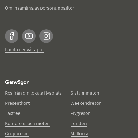
Om insamling av personuppgifter
Facebook
YouTube
Instagram
Ladda ner vår app!
Genvägar
Res från din lokala flygplats
Sista minuten
Presentkort
Weekendresor
Taxfree
Flygresor
Konferens och möten
London
Gruppresor
Mallorca