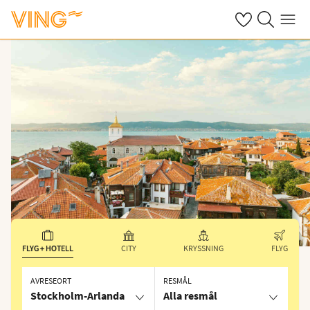
Se dina sparade
Sök på ving.s
Meny
FLYG + HOTELL
CITY
KRYSSNING
FLYG
AVRESEORT
RESMÅL
Stockholm-Arlanda
Alla resmål