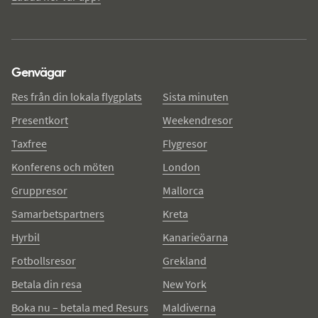
Genvägar
Res från din lokala flygplats
Sista minuten
Presentkort
Weekendresor
Taxfree
Flygresor
Konferens och möten
London
Gruppresor
Mallorca
Samarbetspartners
Kreta
Hyrbil
Kanarieöarna
Fotbollsresor
Grekland
Betala din resa
New York
Boka nu – betala med Resurs
Maldiverna