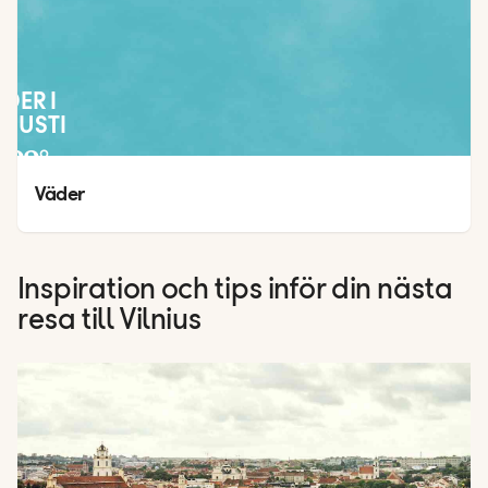
ÄDER I
GUSTI
22
°
14
°
Väder
Inspiration och tips inför din nästa
resa till Vilnius