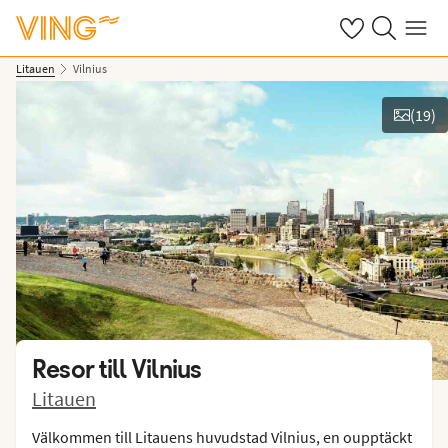
Se dina sparade
Sök på ving.s
Meny
Litauen
Vilnius
(
19
)
Se bilder
Resor till
Vilnius
Litauen
Välkommen till Litauens huvudstad Vilnius, en oupptäckt