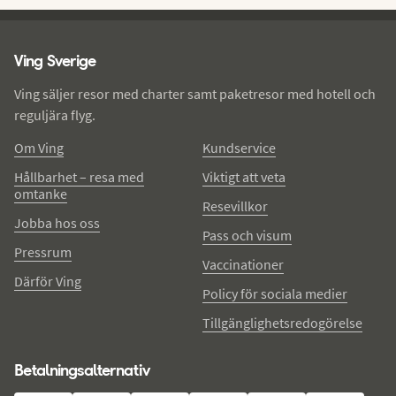
Ving - sidfot
Ving Sverige
Ving säljer resor med charter samt paketresor med hotell och
reguljära flyg.
Om Ving
Kundservice
Hållbarhet – resa med
Viktigt att veta
omtanke
Resevillkor
Jobba hos oss
Pass och visum
Pressrum
Vaccinationer
Därför Ving
Policy för sociala medier
Tillgänglighetsredogörelse
Betalningsalternativ