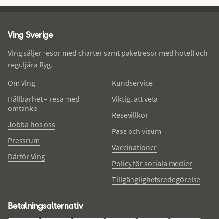
Ving - sidfot
Ving Sverige
Ving säljer resor med charter samt paketresor med hotell och
reguljära flyg.
Om Ving
Kundservice
Hållbarhet – resa med
Viktigt att veta
omtanke
Resevillkor
Jobba hos oss
Pass och visum
Pressrum
Vaccinationer
Därför Ving
Policy för sociala medier
Tillgänglighetsredogörelse
Betalningsalternativ