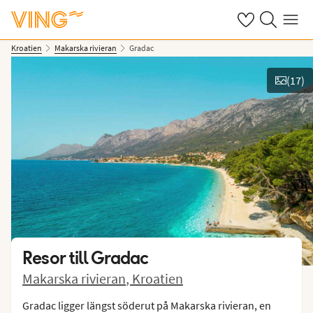
Se dina sparade
Sök på ving.s
Meny
Kroatien
Makarska rivieran
Gradac
(
17
)
Se bilder
Resor till
Gradac
Makarska rivieran
,
Kroatien
Gradac ligger längst söderut på Makarska rivieran, en