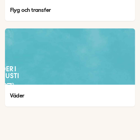
Flyg och transfer
ÄDER I
GUSTI
27
°
19
°
Väder