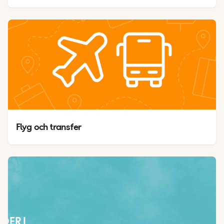
Flyg och transfer
ÄDER I