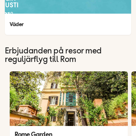
GUSTI
31
°
20
°
Väder
Erbjudanden på resor med
reguljärflyg till Rom
Rome Garden