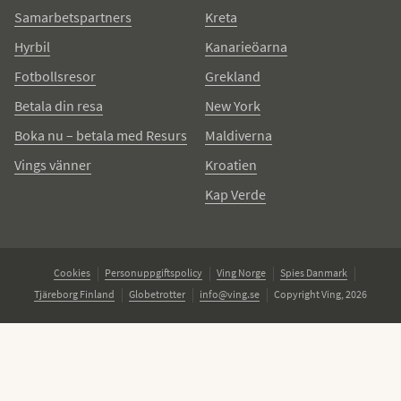
Samarbetspartners
Kreta
Hyrbil
Kanarieöarna
Fotbollsresor
Grekland
Betala din resa
New York
Boka nu – betala med Resurs
Maldiverna
Vings vänner
Kroatien
Kap Verde
Cookies
Personuppgiftspolicy
Ving Norge
Spies Danmark
Tjäreborg Finland
Globetrotter
info@ving.se
Copyright Ving, 2026