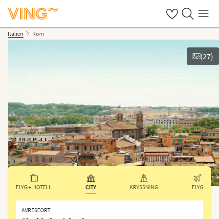
Se dina sparade
Sök på ving.s
Meny
Italien
Rom
(
27
)
Se bilder
FLYG + HOTELL
CITY
KRYSSNING
FLYG
AVRESEORT