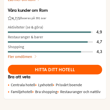
Våra kunder om Rom
4,7
/5
Baseras på 391 svar
Betyg från Vings gäster: 4.7/5
Aktiviteter (se & göra)
4,9
Restauranger & barer
4,7
Shopping
4,3
Fler omdömen
HITTA DITT HOTELL
Bra att veta
Centrala hotell
Lyxhotell
Prisvärt boende
Familjehotell
Bra shopping
Restauranger och nattliv