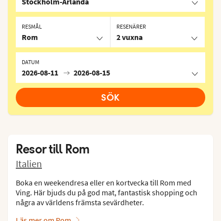
Stockholm-Arlanda
RESMÅL
RESENÄRER
Rom
2 vuxna
DATUM
2026-08-11
2026-08-15
SÖK
Resor till
Rom
Italien
Boka en weekendresa eller en kortvecka till Rom med
Ving. Här bjuds du på god mat, fantastisk shopping och
några av världens främsta sevärdheter.
Läs mer om Rom