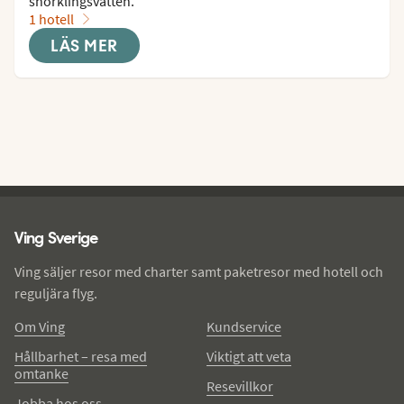
snorklingsvatten.
1 hotell
LÄS MER
Ving - sidfot
Ving Sverige
Ving säljer resor med charter samt paketresor med hotell och
reguljära flyg.
Om Ving
Kundservice
Hållbarhet – resa med
Viktigt att veta
omtanke
Resevillkor
Jobba hos oss