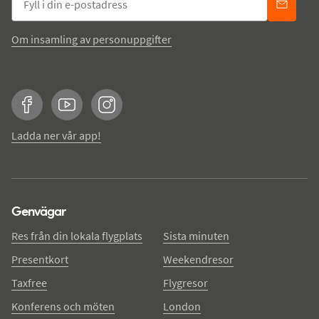
Om insamling av personuppgifter
Facebook
YouTube
Instagram
Ladda ner vår app!
Genvägar
Res från din lokala flygplats
Sista minuten
Presentkort
Weekendresor
Taxfree
Flygresor
Konferens och möten
London