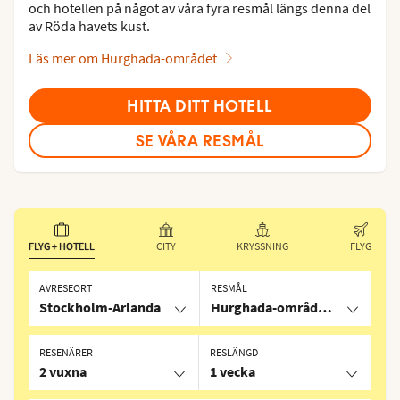
och hotellen på något av våra fyra resmål längs denna del
av Röda havets kust.
Läs mer om Hurghada-området
HITTA DITT HOTELL
SE VÅRA RESMÅL
FLYG + HOTELL
CITY
KRYSSNING
FLYG
AVRESEORT
RESMÅL
Stockholm-Arlanda
Hurghada-området, Egypten
RESENÄRER
RESLÄNGD
2 vuxna
1 vecka