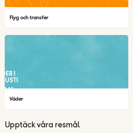
Flyg och transfer
ÄDER I
GUSTI
34
°
27
°
Väder
Upptäck våra resmål