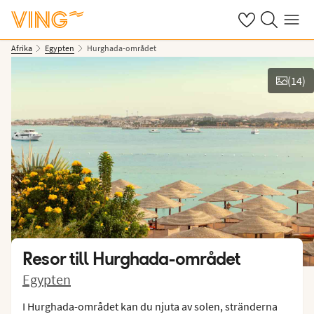
Se dina sparade
Sök på ving.s
Meny
Afrika
Egypten
Hurghada-området
(
14
)
Se bilder
Resor till
Hurghada-området
Egypten
I Hurghada-området kan du njuta av solen, stränderna