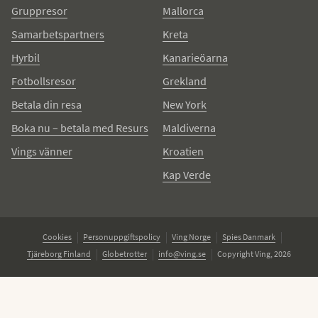
Gruppresor
Mallorca
Samarbetspartners
Kreta
Hyrbil
Kanarieöarna
Fotbollsresor
Grekland
Betala din resa
New York
Boka nu – betala med Resurs
Maldiverna
Vings vänner
Kroatien
Kap Verde
Cookies
Personuppgiftspolicy
Ving Norge
Spies Danmark
Tjäreborg Finland
Globetrotter
info@ving.se
Copyright Ving, 2026