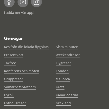
Facebook
YouTube
Instagram
Ladda ner vår app!
Genvägar
Res från din lokala flygplats
Sista minuten
Presentkort
Weekendresor
Taxfree
Flygresor
Konferens och möten
London
Gruppresor
Mallorca
Samarbetspartners
Kreta
Hyrbil
Kanarieöarna
Fotbollsresor
Grekland