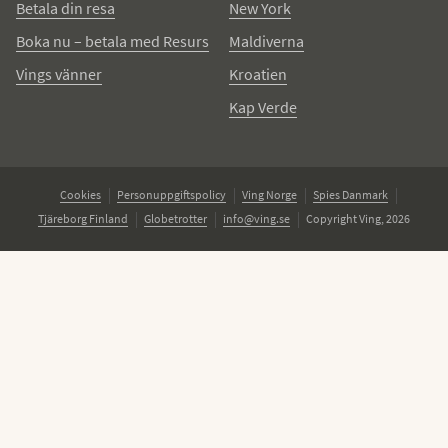
Betala din resa
New York
Boka nu – betala med Resurs
Maldiverna
Vings vänner
Kroatien
Kap Verde
Cookies
Personuppgiftspolicy
Ving Norge
Spies Danmark
Tjäreborg Finland
Globetrotter
info@ving.se
Copyright Ving, 2026