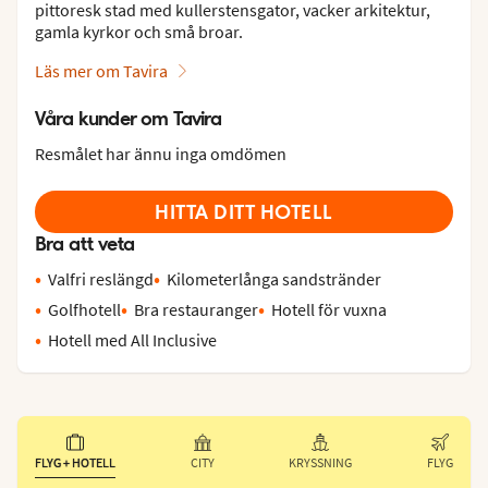
pittoresk stad med kullerstensgator, vacker arkitektur,
gamla kyrkor och små broar.
Läs mer om Tavira
Våra kunder om Tavira
Resmålet har ännu inga omdömen
HITTA DITT HOTELL
Bra att veta
Valfri reslängd
Kilometerlånga sandstränder
Golfhotell
Bra restauranger
Hotell för vuxna
Hotell med All Inclusive
FLYG + HOTELL
CITY
KRYSSNING
FLYG