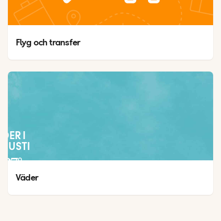
Flyg och transfer
ÄDER I
GUSTI
27
°
21
°
Väder