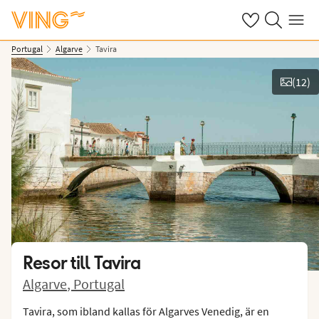
Se dina sparade
Sök på ving.s
Meny
Portugal
Algarve
Tavira
(
12
)
Se bilder
Resor till
Tavira
Algarve
,
Portugal
Tavira, som ibland kallas för Algarves Venedig, är en