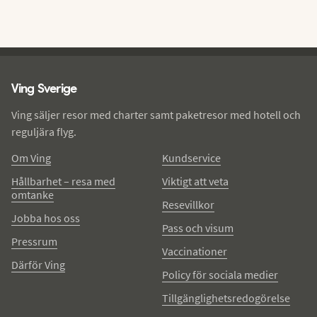
Ving - sidfot
Ving Sverige
Ving säljer resor med charter samt paketresor med hotell och
reguljära flyg.
Om Ving
Kundservice
Hållbarhet – resa med
Viktigt att veta
omtanke
Resevillkor
Jobba hos oss
Pass och visum
Pressrum
Vaccinationer
Därför Ving
Policy för sociala medier
Tillgänglighetsredogörelse