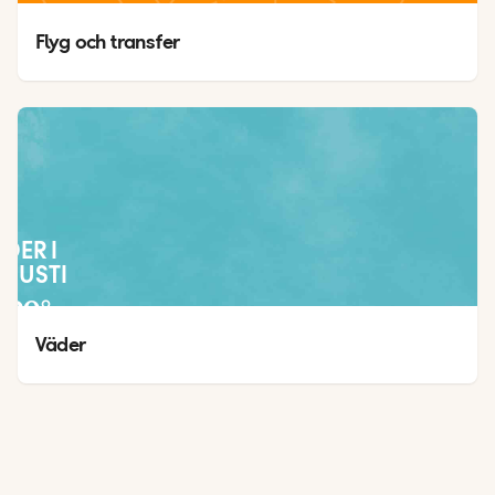
Flyg och transfer
ÄDER I
GUSTI
29
°
25
°
Väder