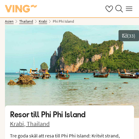
Se dina sparade
Sök på ving.s
Meny
Asien
Thailand
Krabi
Phi Phi Island
(
33
)
Se bilder
Resor till
Phi Phi Island
Krabi
,
Thailand
Tre goda skäl att resa till Phi Phi Island: Kritvit strand,