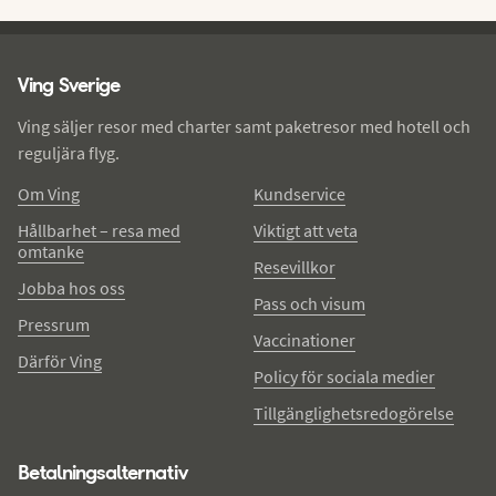
Ving - sidfot
Ving Sverige
Ving säljer resor med charter samt paketresor med hotell och
reguljära flyg.
Om Ving
Kundservice
Hållbarhet – resa med
Viktigt att veta
omtanke
Resevillkor
Jobba hos oss
Pass och visum
Pressrum
Vaccinationer
Därför Ving
Policy för sociala medier
Tillgänglighetsredogörelse
Betalningsalternativ