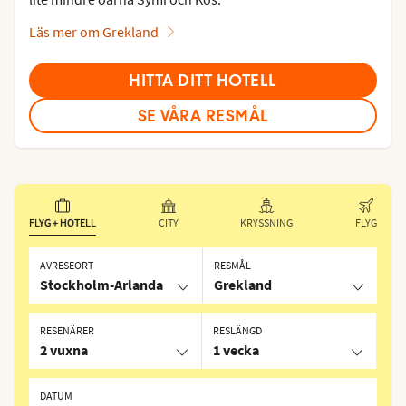
Läs mer om Grekland
HITTA DITT HOTELL
SE VÅRA RESMÅL
FLYG + HOTELL
CITY
KRYSSNING
FLYG
AVRESEORT
RESMÅL
Stockholm-Arlanda
Grekland
RESENÄRER
RESLÄNGD
2 vuxna
1 vecka
DATUM