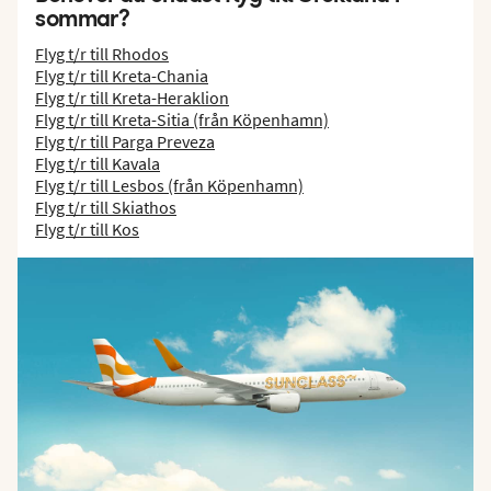
sommar?
Flyg t/r till Rhodos
Flyg t/r till Kreta-Chania
Flyg t/r till Kreta-Heraklion
Flyg t/r till Kreta-Sitia (från Köpenhamn)
Flyg t/r till Parga Preveza
Flyg t/r till Kavala
Flyg t/r till Lesbos (från Köpenhamn)
Flyg t/r till Skiathos
Flyg t/r till Kos