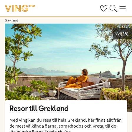
Se dina sparade
Sök på ving.s
Meny
Grekland
(
38
)
Se bilder
Resor till
Grekland
Med Ving kan du resa till hela Grekland, här finns allt från
de mest välkända öarna, som Rhodos och Kreta, till de
lite mindre öarna Symi och Kos.