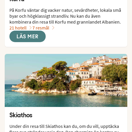
På Korfu väntar dig vacker natur, sevärdheter, lokala små 
byar och högklassigt strandliv. Nu kan du även 
kombinera din resa till Korfu med grannlandet Albanien.
21 hotell
7 resmål
LÄS MER
Skiathos
Under din resa till Skiathos kan du, om du vill, upptäcka 
flera nya stränder varje dag. Den charmiga ön kantas av 