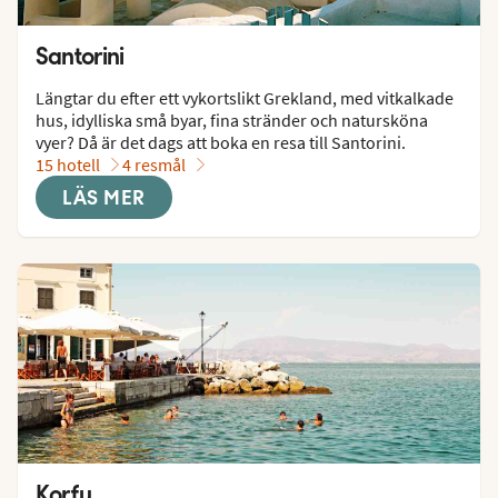
Santorini
Längtar du efter ett vykortslikt Grekland, med vitkalkade 
hus, idylliska små byar, fina stränder och natursköna 
vyer? Då är det dags att boka en resa till Santorini.
15 hotell
4 resmål
LÄS MER
Korfu