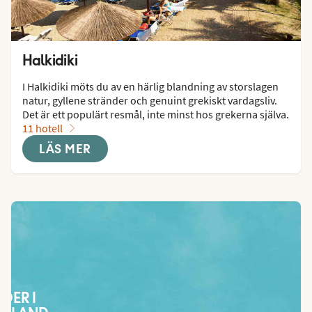
Halkidiki
I Halkidiki möts du av en härlig blandning av storslagen 
natur, gyllene stränder och genuint grekiskt vardagsliv. 
Det är ett populärt resmål, inte minst hos grekerna själva.
11 hotell
LÄS MER
ÄDER I