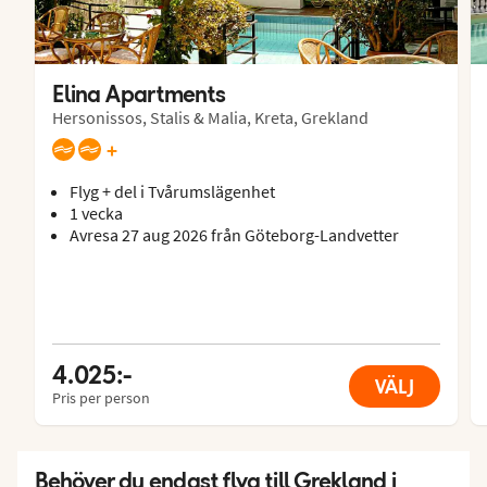
Elina Apartments
Hersonissos, Stalis & Malia, Kreta, Grekland
+
Flyg + del i Tvårumslägenhet
1 vecka
Avresa 27 aug 2026 från Göteborg-Landvetter
4.025:-
VÄLJ
Pris per person
Behöver du endast flyg till Grekland i