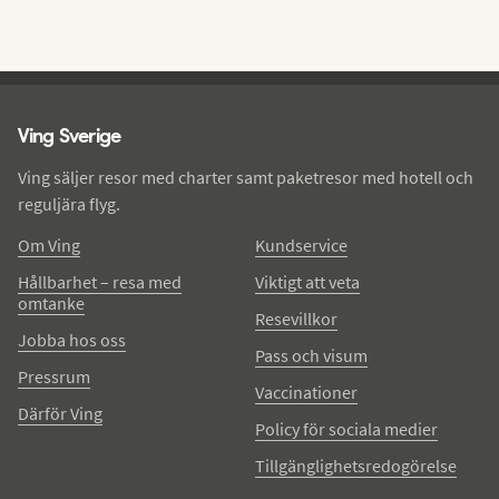
Ving - sidfot
Ving Sverige
Ving säljer resor med charter samt paketresor med hotell och
reguljära flyg.
Om Ving
Kundservice
Hållbarhet – resa med
Viktigt att veta
omtanke
Resevillkor
Jobba hos oss
Pass och visum
Pressrum
Vaccinationer
Därför Ving
Policy för sociala medier
Tillgänglighetsredogörelse