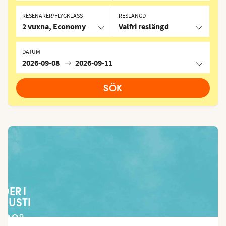
RESENÄRER/FLYGKLASS
RESLÄNGD
2 vuxna, Economy
Valfri reslängd
DATUM
2026-09-08
2026-09-11
SÖK
ÄDER I
GUSTI
30
°