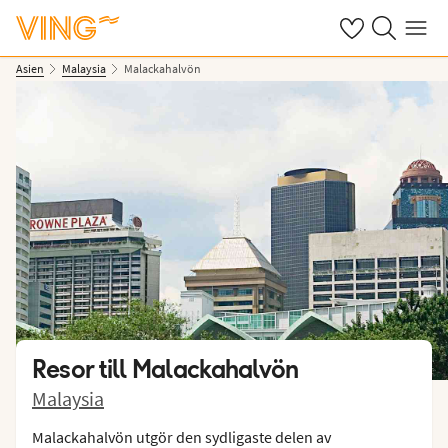
Se dina sparade
Sök på ving.s
Meny
Asien
Malaysia
Malackahalvön
Resor till
Malackahalvön
Malaysia
Malackahalvön utgör den sydligaste delen av