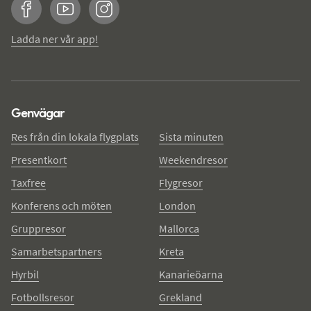
Facebook
YouTube
Instagram
Ladda ner vår app!
Genvägar
Res från din lokala flygplats
Sista minuten
Presentkort
Weekendresor
Taxfree
Flygresor
Konferens och möten
London
Gruppresor
Mallorca
Samarbetspartners
Kreta
Hyrbil
Kanarieöarna
Fotbollsresor
Grekland