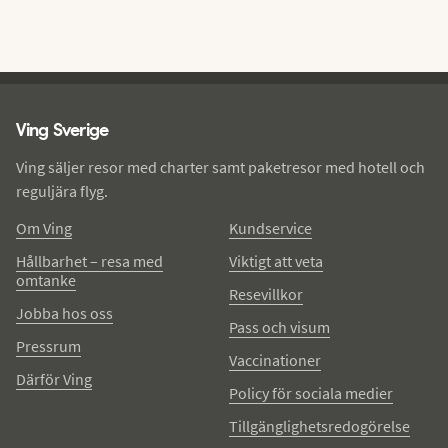
Ving - sidfot
Ving Sverige
Ving säljer resor med charter samt paketresor med hotell och
reguljära flyg.
Om Ving
Kundservice
Hållbarhet – resa med
Viktigt att veta
omtanke
Resevillkor
Jobba hos oss
Pass och visum
Pressrum
Vaccinationer
Därför Ving
Policy för sociala medier
Tillgänglighetsredogörelse