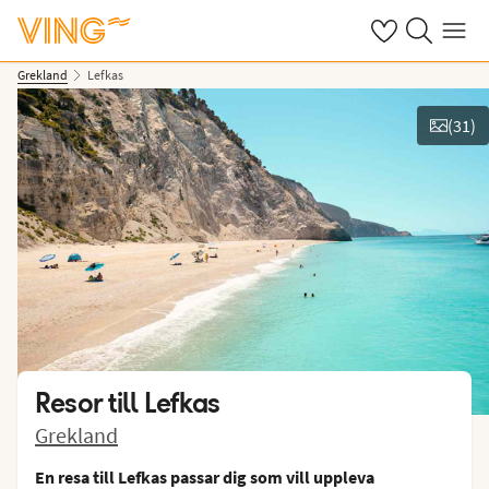
Se dina sparade
Sök på ving.s
Meny
Grekland
Lefkas
(
31
)
Se bilder
Resor till
Lefkas
Grekland
En resa till Lefkas passar dig som vill uppleva