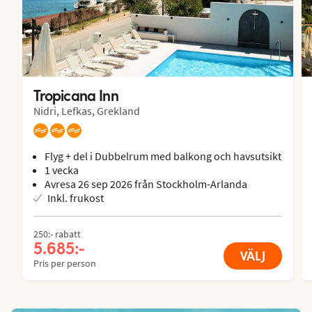
Tropicana Inn
Nidri, Lefkas, Grekland
Flyg + del i Dubbelrum med balkong och havsutsikt
1 vecka
Avresa 26 sep 2026 från Stockholm-Arlanda
Inkl. frukost
250:- rabatt
5.685:-
VÄLJ
Pris per person