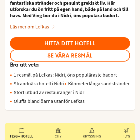
fantastiska stränder och genuint grekiskt liv. Här
utforskar du ön fritt på egen hand, både på land och till
havs. Med Ving bor du i Nidri, öns populära badort.
Läs mer om Lefkas
HITTA DITT HOTELL
SE VÅRA RESMÅL
Bra att veta
1 resmål på Lefkas: Nidri, öns populäraste badort
Strandnära hotell i Nidri
Kilometerlånga sandstränder
Stort utbud av restauranger i Nidri
Öluffa bland öarna utanför Lefkas
FLYG + HOTELL
CITY
KRYSSNING
FLYG