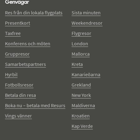
Genvägar
Res från din lokala flygplats
Sista minuten
Presentkort
Weekendresor
Taxfree
Flygresor
Konferens och möten
London
Gruppresor
Mallorca
Samarbetspartners
Kreta
Hyrbil
Kanarieöarna
Fotbollsresor
Grekland
Betala din resa
New York
Boka nu – betala med Resurs
Maldiverna
Vings vänner
Kroatien
Kap Verde