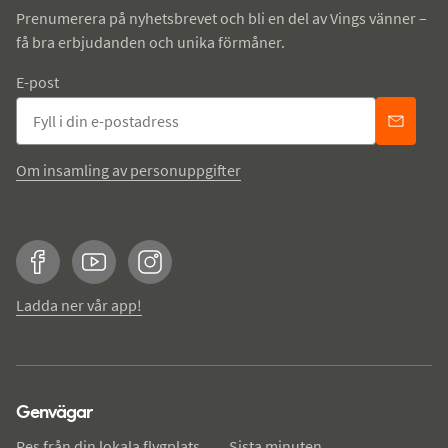
Prenumerera på nyhetsbrevet och bli en del av Vings vänner –
få bra erbjudanden och unika förmåner.
E-post
Om insamling av personuppgifter
Facebook
YouTube
Instagram
Ladda ner vår app!
Genvägar
Res från din lokala flygplats
Sista minuten