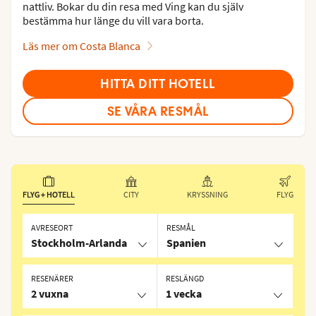
nattliv. Bokar du din resa med Ving kan du själv
bestämma hur länge du vill vara borta.
Läs mer om Costa Blanca
HITTA DITT HOTELL
SE VÅRA RESMÅL
FLYG + HOTELL
CITY
KRYSSNING
FLYG
AVRESEORT
RESMÅL
Stockholm-Arlanda
Spanien
RESENÄRER
RESLÄNGD
2 vuxna
1 vecka