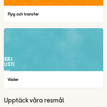
Flyg och transfer
ÄDER I
GUSTI
31
°
22
°
Väder
Upptäck våra resmål