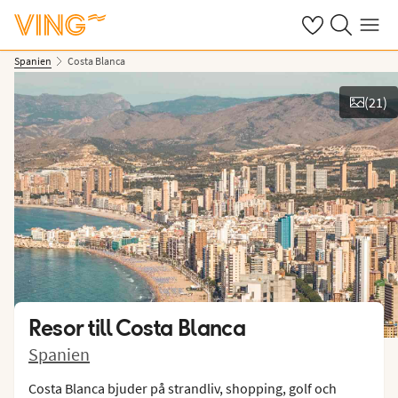
Se dina sparade
Sök på ving.s
Meny
Spanien
Costa Blanca
(
21
)
Se bilder
Resor till
Costa Blanca
Spanien
Costa Blanca bjuder på strandliv, shopping, golf och