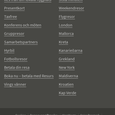
Presentkort
Weekendresor
Taxfree
Flygresor
Konferens och möten
London
Gruppresor
Mallorca
Samarbetspartners
Kreta
Hyrbil
Kanarieöarna
Fotbollsresor
Grekland
Betala din resa
New York
Boka nu – betala med Resurs
Maldiverna
Vings vänner
Kroatien
Kap Verde