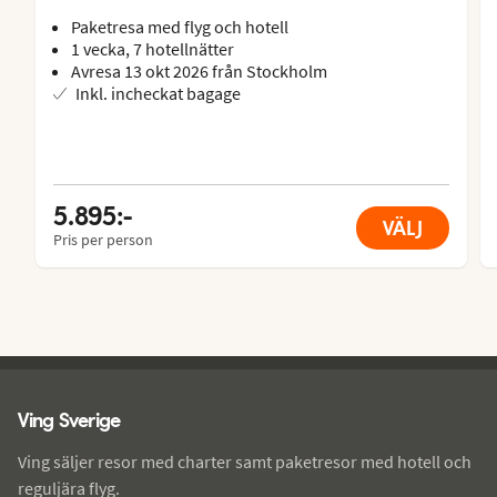
Paketresa med flyg och hotell
1 vecka, 7 hotellnätter
Avresa 13 okt 2026 från Stockholm
Inkl. incheckat bagage
5.895:-
VÄLJ
Pris per person
Ving - sidfot
Ving Sverige
Ving säljer resor med charter samt paketresor med hotell och
reguljära flyg.