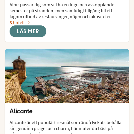
Albir passar dig som vill ha en lugn och avkopplande 
semester på stranden, men samtidigt tillgång till ett 
lagom utbud av restauranger, nöjen och aktiviteter.
5 hotell
LÄS MER
Alicante
Alicante är ett populärt resmål som ändå lyckats behålla 
sin genuina prägel och charm, här njuter du bäst på 