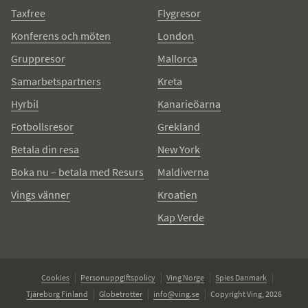
Taxfree
Flygresor
Konferens och möten
London
Gruppresor
Mallorca
Samarbetspartners
Kreta
Hyrbil
Kanarieöarna
Fotbollsresor
Grekland
Betala din resa
New York
Boka nu – betala med Resurs
Maldiverna
Vings vänner
Kroatien
Kap Verde
Cookies
Personuppgiftspolicy
Ving Norge
Spies Danmark
Tjäreborg Finland
Globetrotter
info@ving.se
Copyright Ving, 2026