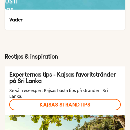
GUSTI
28
°
25
°
Väder
Restips & inspiration
Experternas tips - Kajsas favoritstränder
på Sri Lanka
Se vår reseexpert Kajsas bästa tips på stränder i Sri
Lanka.
KAJSAS STRANDTIPS