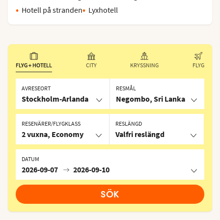
Hotell på stranden
Lyxhotell
FLYG + HOTELL
CITY
KRYSSNING
FLYG
AVRESEORT
RESMÅL
Stockholm-Arlanda
Negombo, Sri Lanka
RESENÄRER/FLYGKLASS
RESLÄNGD
2 vuxna, Economy
Valfri reslängd
DATUM
2026-09-07
2026-09-10
SÖK