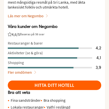
mest mångsidiga resmål på Sri Lanka, med äkta
lankesiskt folkliv och utmärkta hotell.
Läs mer om Negombo
Våra kunder om Negombo
4,6
/5
Baseras på 56 svar
Betyg från Vings gäster: 4.6/5
Restauranger & barer
4,2
Aktiviteter (se & göra)
4,1
Shopping
3,9
Fler omdömen
HITTA DITT HOTELL
Bra att veta
Fina sandstränder
Bra shopping
Lokala restauranger
Valfri reslängd