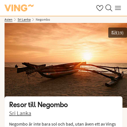
Se dina sparade
Sök på ving.s
Meny
Asien
Sri Lanka
Negombo
(
19
)
Se bilder
Resor till
Negombo
Sri Lanka
Negombo är inte bara sol och bad, utan även ett av Vings