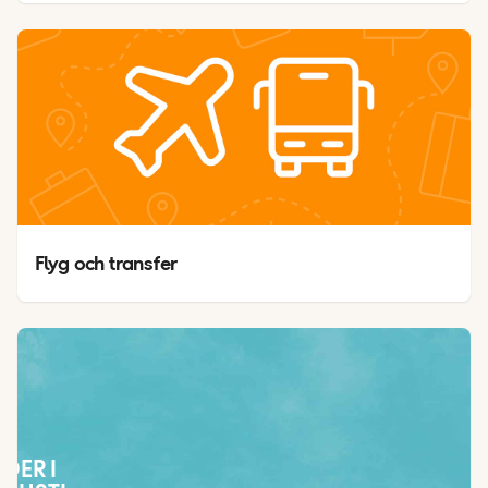
Flyg och transfer
ÄDER I