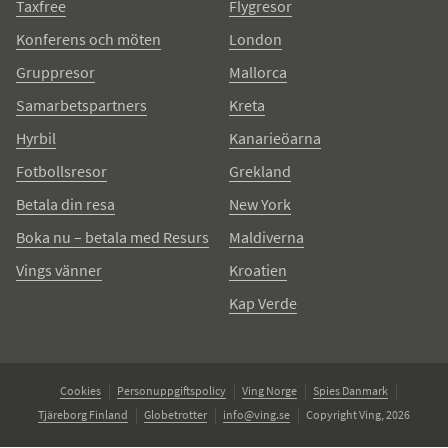
Taxfree
Flygresor
Konferens och möten
London
Gruppresor
Mallorca
Samarbetspartners
Kreta
Hyrbil
Kanarieöarna
Fotbollsresor
Grekland
Betala din resa
New York
Boka nu – betala med Resurs
Maldiverna
Vings vänner
Kroatien
Kap Verde
Cookies
Personuppgiftspolicy
Ving Norge
Spies Danmark
Tjäreborg Finland
Globetrotter
info@ving.se
Copyright Ving, 2026