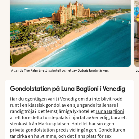
Atlantis The Palm är ett lyxhotell och ett av Dubais landmärken.
Lo
Gondolstation på Luna Baglioni i Venedig
Har du egentligen varit i
Venedig
om du inte blivit rodd
runt i en klassisk gondol av en sjungande italienare i
randig tröja? Det femstjärniga lyxhotellet
Luna Baglioni
är ett före detta furstepalats i hjärtat av Venedig, bara ett
stenkast från Markusplatsen. Hotellet har sin egen
privata gondolstation precis vid ingången. Gondolturen
tar cirka en halvtimme, och det finns plats för sex