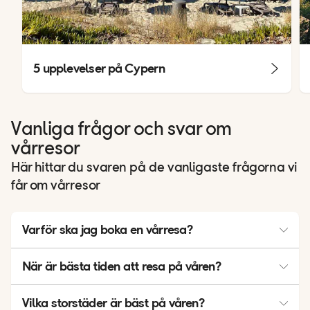
5 upplevelser på Cypern
Vanliga frågor och svar om
vårresor
Här hittar du svaren på de vanligaste frågorna vi
får om vårresor
Varför ska jag boka en vårresa?
Du får ofta lägre priser och färre turister än på sommaren,
När är bästa tiden att resa på våren?
men ändå skönt väder och mycket att göra utomhus.
Mars till maj är perfekt om du vill ha behagliga temperaturer
Vilka storstäder är bäst på våren?
och en lugnare säsong.