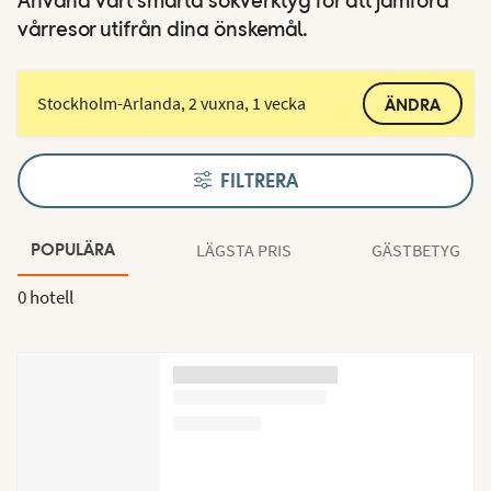
Använd vårt smarta sökverktyg för att jämföra
vårresor utifrån dina önskemål.
Stockholm-Arlanda, 2 vuxna, 1 vecka
ÄNDRA
FILTRERA
LÄGSTA PRIS
GÄSTBETYG
POPULÄRA
0 hotell