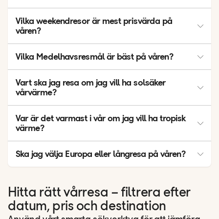
Rom, Barcelona och Paris är toppval för vårsol och sightseeing
Vilka weekendresor är mest prisvärda på
i lagom värme.
våren?
Prag och Budapest är ofta prisvärda alternativ med mycket
Vilka Medelhavsresmål är bäst på våren?
upplevelse för pengarna
Mallorca och Turkiet är populära för en kombination av sol,
Vart ska jag resa om jag vill ha solsäker
strand och bra hotell, ofta utan högsommarens trängsel.
vårvärme?
Kanarieöarna och Kap Verde är bra val om du vill öka chansen
Var är det varmast i vår om jag vill ha tropisk
till stabilt varmt väder.
värme?
Thailand och Maldiverna är säkra val för tropiskt klimat och
Ska jag välja Europa eller långresa på våren?
varmt badvatten.
Välj Europa för kort flygtid och storstad plus sol. Välj långresa
om du vill ha mer stabil värme och mer bad.
Hitta rätt vårresa – filtrera efter
datum, pris och destination