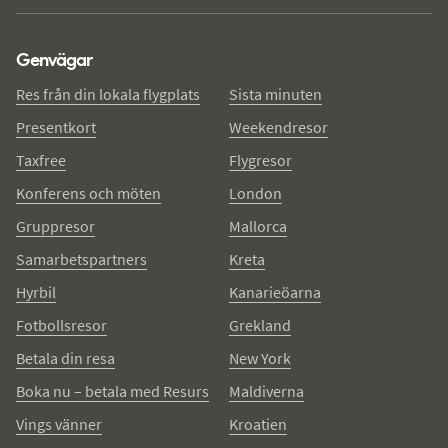
Genvägar
Res från din lokala flygplats
Sista minuten
Presentkort
Weekendresor
Taxfree
Flygresor
Konferens och möten
London
Gruppresor
Mallorca
Samarbetspartners
Kreta
Hyrbil
Kanarieöarna
Fotbollsresor
Grekland
Betala din resa
New York
Boka nu – betala med Resurs
Maldiverna
Vings vänner
Kroatien