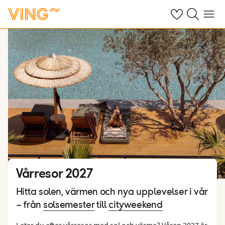
Se dina sparade
Sök på ving.s
Meny
Vårresor 2027
Hitta solen, värmen och nya upplevelser i vår
– från
solsemester
till
cityweekend
Letar du efter vårresor med sol och värme? Våren 2027 är