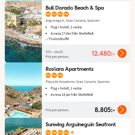
Bull Dorado Beach & Spa
Arguineguín, Gran Canaria, Spanien
Flyg + hotell, 1 vecka
Avresa 17 dec från Skellefteå
Frukostbuffé
305:-
rabatt
12.480:-
Pris per person.
Roslara Apartments
Playa de Amadores, Gran Canaria, Spanien
Flyg + hotell, 1 vecka
Avresa 14 jan från Skellefteå
8.805:-
Pris per person.
Sunwing Arguineguín Seafront
+