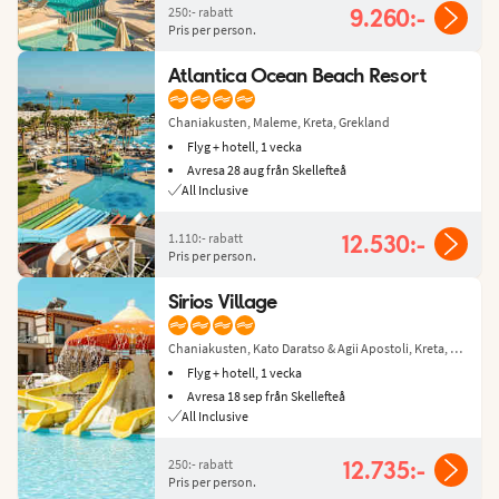
250:-
rabatt
9.260:-
Pris per person.
Atlantica Ocean Beach Resort
Chaniakusten, Maleme, Kreta, Grekland
Flyg + hotell, 1 vecka
Avresa 28 aug från Skellefteå
All Inclusive
1.110:-
rabatt
12.530:-
Pris per person.
Sirios Village
Chaniakusten, Kato Daratso & Agii Apostoli, Kreta, Grekland
Flyg + hotell, 1 vecka
Avresa 18 sep från Skellefteå
All Inclusive
250:-
rabatt
12.735:-
Pris per person.