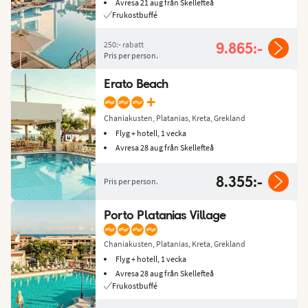
Avresa 21 aug från Skellefteå
Frukostbuffé
250:-
rabatt
9.865:-
Pris per person.
Erato Beach
+
Chaniakusten, Platanias, Kreta, Grekland
Flyg + hotell, 1 vecka
Avresa 28 aug från Skellefteå
8.355:-
Pris per person.
Porto Platanias Village
Chaniakusten, Platanias, Kreta, Grekland
Flyg + hotell, 1 vecka
Avresa 28 aug från Skellefteå
Frukostbuffé