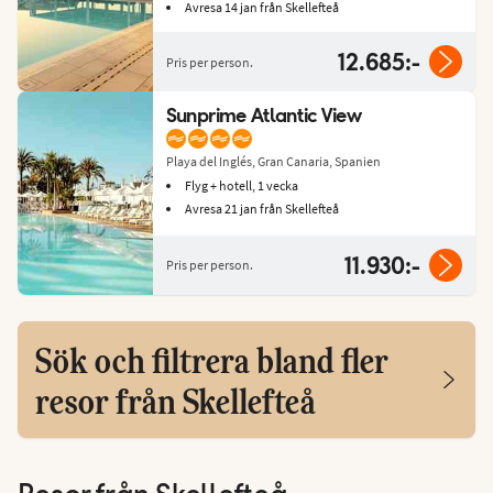
Avresa 14 jan från Skellefteå
12.685:-
Pris per person.
Sunprime Atlantic View
Playa del Inglés, Gran Canaria, Spanien
Flyg + hotell, 1 vecka
Avresa 21 jan från Skellefteå
11.930:-
Pris per person.
Sök och filtrera bland fler
resor från Skellefteå