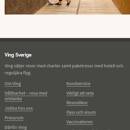
Ving - sidfot
Ving Sverige
Ving säljer resor med charter samt paketresor med hotell och
reguljära flyg.
Om Ving
Kundservice
Hållbarhet – resa med
Viktigt att veta
omtanke
Resevillkor
Jobba hos oss
Pass och visum
Pressrum
Vaccinationer
Därför Ving