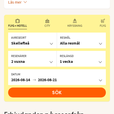
Läs mer
FLYG + HOTELL
CITY
KRYSSNING
FLYG
AVRESEORT
RESMÅL
Skellefteå
Alla resmål
RESENÄRER
RESLÄNGD
2 vuxna
1 vecka
DATUM
2026-08-14
2026-08-21
SÖK