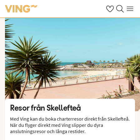
Se dina sparade
Sök på ving.s
Meny
Resor från Skellefteå
Med Ving kan du boka charterresor direkt från Skellefteå.
När du flyger direkt med Ving slipper du dyra
anslutningsresor och långa restider.