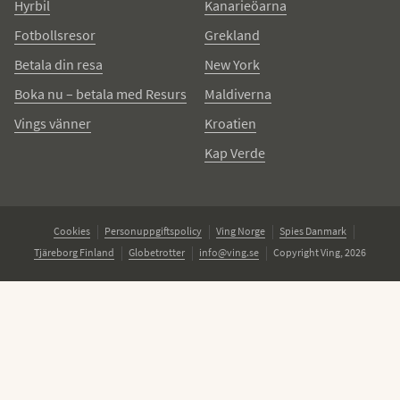
Hyrbil
Kanarieöarna
Fotbollsresor
Grekland
Betala din resa
New York
Boka nu – betala med Resurs
Maldiverna
Vings vänner
Kroatien
Kap Verde
Cookies
Personuppgiftspolicy
Ving Norge
Spies Danmark
Tjäreborg Finland
Globetrotter
info@ving.se
Copyright Ving, 2026