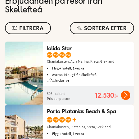
Erbjudanden på resor från
Skellefteå
FILTRERA
SORTERA EFTER
Iolida Star
Chaniakusten, Agia Marina, Kreta, Grekland
Flyg + hotell, 1 vecka
Avresa 14 aug från Skellefteå
All Inclusive
505:-
rabatt
12.530:-
Pris per person.
Porto Platanias Beach & Spa
+
Chaniakusten, Platanias, Kreta, Grekland
Flyg + hotell, 1 vecka