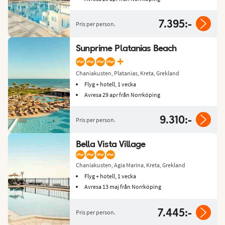
7.395:-
Pris per person.
Sunprime Platanias Beach
+
Chaniakusten, Platanias, Kreta, Grekland
Flyg + hotell, 1 vecka
Avresa 29 apr från Norrköping
9.310:-
Pris per person.
Bella Vista Village
Chaniakusten, Agia Marina, Kreta, Grekland
Flyg + hotell, 1 vecka
Avresa 13 maj från Norrköping
7.445:-
Pris per person.