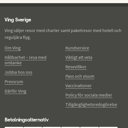
Ving - sidfot
Ving Sverige
Ving säljer resor med charter samt paketresor med hotell och
reguljära flyg.
Om Ving
Kundservice
Hållbarhet – resa med
Viktigt att veta
omtanke
Resevillkor
Jobba hos oss
Pass och visum
Pressrum
Vaccinationer
Därför Ving
Policy för sociala medier
Tillgänglighetsredogörelse
Betalningsalternativ