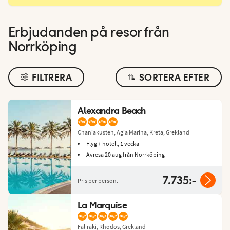
Erbjudanden på resor från
Norrköping
FILTRERA
SORTERA EFTER
Alexandra Beach
Chaniakusten, Agia Marina, Kreta, Grekland
Flyg + hotell, 1 vecka
Avresa 20 aug från Norrköping
7.735:-
Pris per person.
La Marquise
Faliraki, Rhodos, Grekland