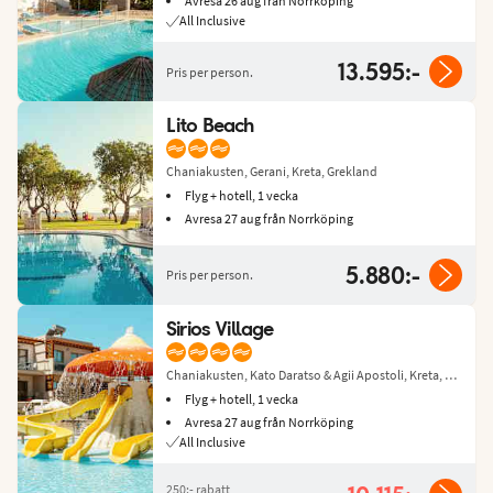
Avresa 26 aug från Norrköping
All Inclusive
13.595:-
Pris per person.
Lito Beach
Chaniakusten, Gerani, Kreta, Grekland
Flyg + hotell, 1 vecka
Avresa 27 aug från Norrköping
5.880:-
Pris per person.
Sirios Village
Chaniakusten, Kato Daratso & Agii Apostoli, Kreta, Grekland
Flyg + hotell, 1 vecka
Avresa 27 aug från Norrköping
All Inclusive
250:-
rabatt