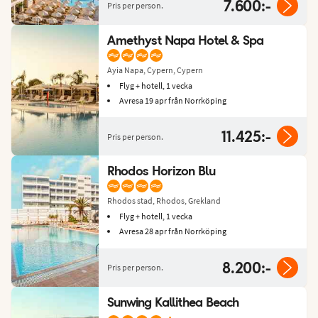
7.600:-
Pris per person.
Amethyst Napa Hotel & Spa
Ayia Napa, Cypern, Cypern
Flyg + hotell, 1 vecka
Avresa 19 apr från Norrköping
11.425:-
Pris per person.
Rhodos Horizon Blu
Rhodos stad, Rhodos, Grekland
Flyg + hotell, 1 vecka
Avresa 28 apr från Norrköping
8.200:-
Pris per person.
Sunwing Kallithea Beach