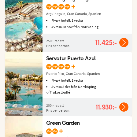
+
Arguineguín, Gran Canaria, Spanien
Flyg + hotell, 1 vecka
Avresa 28 nov från Norrköping
250:-
rabatt
11.425:-
Pris per person.
Servatur Puerto Azul
+
Puerto Rico, Gran Canaria, Spanien
Flyg + hotell, 1 vecka
Avresa 5 dec från Norrköping
Frukostbuffé
200:-
rabatt
11.930:-
Pris per person.
Green Garden
+