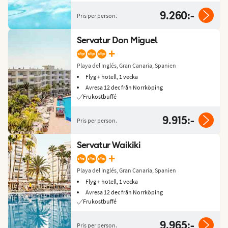
9.260:-
Pris per person.
Servatur Don Miguel
+
Playa del Inglés, Gran Canaria, Spanien
Flyg + hotell, 1 vecka
Avresa 12 dec från Norrköping
Frukostbuffé
9.915:-
Pris per person.
Servatur Waikiki
+
Playa del Inglés, Gran Canaria, Spanien
Flyg + hotell, 1 vecka
Avresa 12 dec från Norrköping
Frukostbuffé
9.965:-
Pris per person.