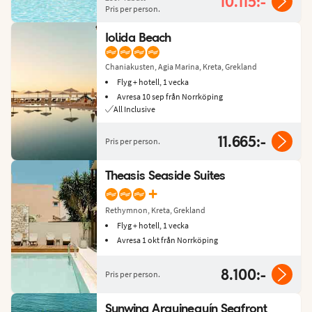
10.115:-
Pris per person.
Iolida Beach
Chaniakusten, Agia Marina, Kreta, Grekland
Flyg + hotell, 1 vecka
Avresa 10 sep från Norrköping
All Inclusive
11.665:-
Pris per person.
Theasis Seaside Suites
+
Rethymnon, Kreta, Grekland
Flyg + hotell, 1 vecka
Avresa 1 okt från Norrköping
8.100:-
Pris per person.
Sunwing Arguineguín Seafront