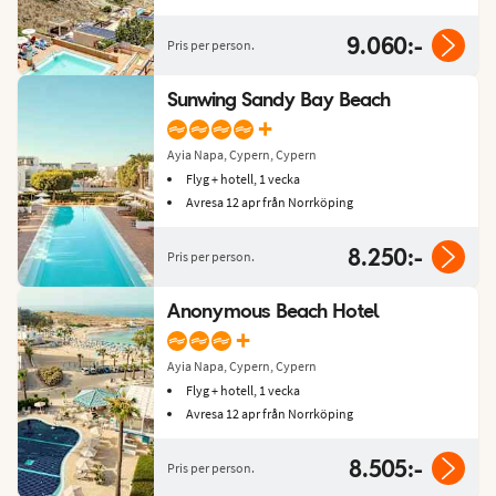
9.060:-
Pris per person.
Sunwing Sandy Bay Beach
+
Ayia Napa, Cypern, Cypern
Flyg + hotell, 1 vecka
Avresa 12 apr från Norrköping
8.250:-
Pris per person.
Anonymous Beach Hotel
+
Ayia Napa, Cypern, Cypern
Flyg + hotell, 1 vecka
Avresa 12 apr från Norrköping
8.505:-
Pris per person.