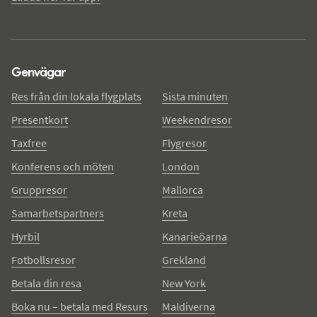
Genvägar
Res från din lokala flygplats
Sista minuten
Presentkort
Weekendresor
Taxfree
Flygresor
Konferens och möten
London
Gruppresor
Mallorca
Samarbetspartners
Kreta
Hyrbil
Kanarieöarna
Fotbollsresor
Grekland
Betala din resa
New York
Boka nu – betala med Resurs
Maldiverna