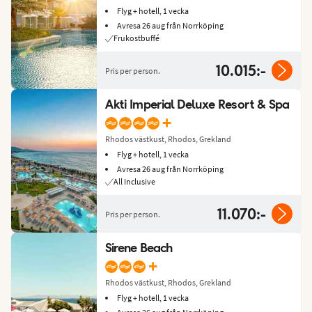
Flyg + hotell, 1 vecka
Avresa 26 aug från Norrköping
Frukostbuffé
10.015:-
Pris per person.
Akti Imperial Deluxe Resort & Spa
+
Rhodos västkust, Rhodos, Grekland
Flyg + hotell, 1 vecka
Avresa 26 aug från Norrköping
All Inclusive
11.070:-
Pris per person.
Sirene Beach
+
Rhodos västkust, Rhodos, Grekland
Flyg + hotell, 1 vecka