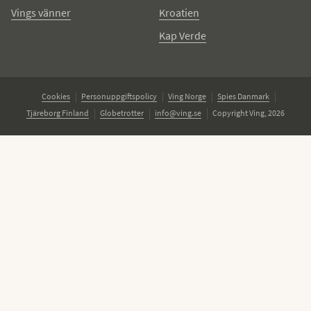
Vings vänner
Kroatien
Kap Verde
Cookies
Personuppgiftspolicy
Ving Norge
Spies Danmark
Tjäreborg Finland
Globetrotter
info@ving.se
Copyright Ving, 2026