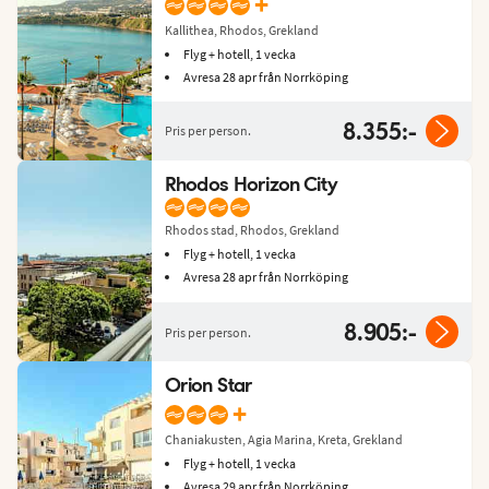
+
Kallithea, Rhodos, Grekland
Flyg + hotell, 1 vecka
Avresa 28 apr från Norrköping
8.355:-
Pris per person.
Rhodos Horizon City
Rhodos stad, Rhodos, Grekland
Flyg + hotell, 1 vecka
Avresa 28 apr från Norrköping
8.905:-
Pris per person.
Orion Star
+
Chaniakusten, Agia Marina, Kreta, Grekland
Flyg + hotell, 1 vecka
Avresa 29 apr från Norrköping