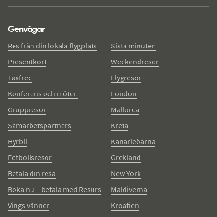
Genvägar
Res från din lokala flygplats
Sista minuten
Presentkort
Weekendresor
Taxfree
Flygresor
Konferens och möten
London
Gruppresor
Mallorca
Samarbetspartners
Kreta
Hyrbil
Kanarieöarna
Fotbollsresor
Grekland
Betala din resa
New York
Boka nu – betala med Resurs
Maldiverna
Vings vänner
Kroatien