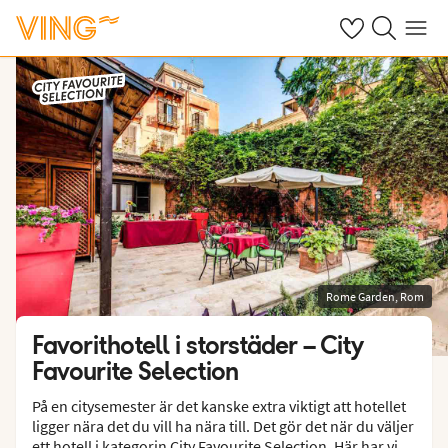
Se dina sparade
Sök på ving.s
Meny
Rome Garden, Rom
Favorithotell i storstäder – City
Favourite Selection
På en citysemester är det kanske extra viktigt att hotellet
ligger nära det du vill ha nära till. Det gör det när du väljer
ett hotell i kategorin City Favourite Selection. Här har vi