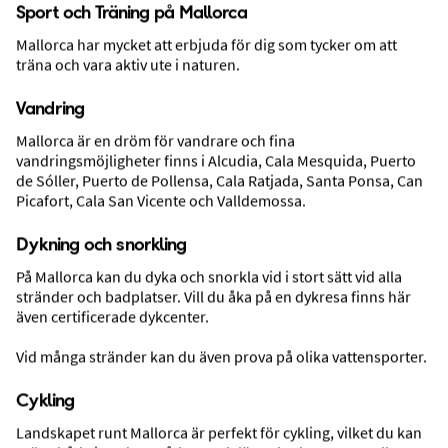
Sport och Träning på Mallorca
Mallorca har mycket att erbjuda för dig som tycker om att
träna och vara aktiv ute i naturen.
Vandring
Las Arenas
Playa de Palma, Mallorca, Spanien
Mallorca är en dröm för vandrare och fina
vandringsmöjligheter finns i Alcudia, Cala Mesquida, Puerto
de Sóller, Puerto de Pollensa, Cala Ratjada, Santa Ponsa, Can
Paketresa med flyg och hotell
Picafort, Cala San Vicente och Valldemossa.
4 dagar, 3 hotellnätter
Avresa 20 okt 2026 från Stockholm
Dykning och snorkling
Inkl. frukost
På Mallorca kan du dyka och snorkla vid i stort sätt vid alla
Inkl. incheckat bagage
stränder och badplatser. Vill du åka på en dykresa finns här
även certificerade dykcenter.
4.695:-
Vid många stränder kan du även prova på olika vattensporter.
VÄLJ
Pris per person
Cykling
Landskapet runt Mallorca är perfekt för cykling, vilket du kan