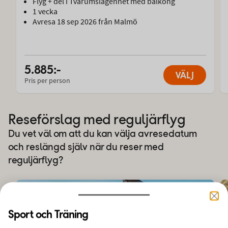
Flyg + del i Tvårumslägenhet med balkong
1 vecka
Avresa 18 sep 2026 från Malmö
5.885:-
VÄLJ
Pris per person
Reseförslag med reguljärflyg
Du vet väl om att du kan välja avresedatum
och reslängd själv när du reser med
reguljärflyg?
Sport och Träning