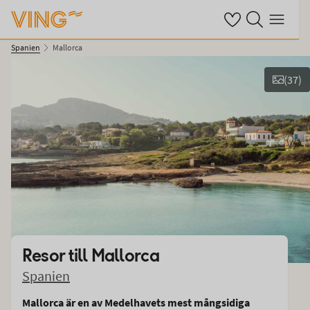
Se dina sparade ho
Sök på ving.se
Meny
Spanien
Mallorca
(
37
)
Se bilder & film
Resor till
Mallorca
Spanien
Mallorca är en av Medelhavets mest mångsidiga