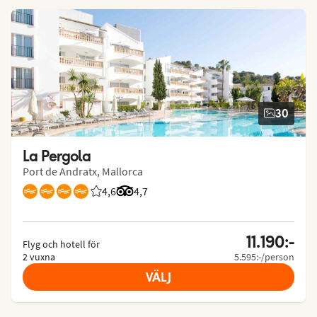
30
La Pergola
Port de Andratx, Mallorca
4,6
Betyg från Vings gäster: 4.571/5
Betyg från Tripadvisor: 4.7 of 5
4,7
11.190:-
Flyg och hotell för
2 vuxna
5.595:-/person
VÄLJ