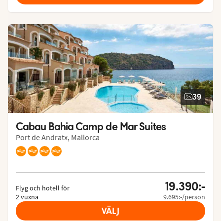
39
Cabau Bahia Camp de Mar Suites
Port de Andratx, Mallorca
19.390:-
Flyg och hotell för
2 vuxna
9.695:-/person
VÄLJ