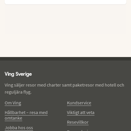
Ving - sidfot
Ving Sverige
Ving säljer resor med charter samt paketresor med hotell och
reguljära flyg.
Om Ving
Kundservice
Hållbarhet – resa med
Viktigt att veta
omtanke
Resevillkor
Jobba hos oss