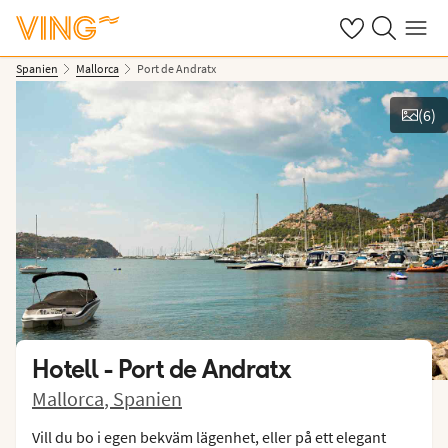
Se dina sparade
Sök på ving.s
Meny
Spanien
Mallorca
Port de Andratx
(
6
)
Se bilder
Hotell -
Port de Andratx
Mallorca
,
Spanien
Vill du bo i egen bekväm lägenhet, eller på ett elegant