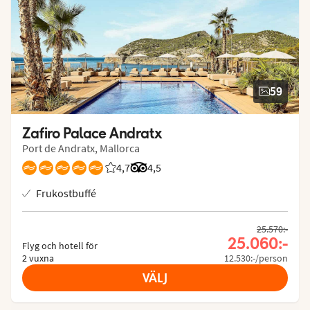
59
Zafiro Palace Andratx
Port de Andratx, Mallorca
4,7
Betyg från Vings gäster: 4.737/5
Betyg från Tripadvisor: 4.5 of 5
4,5
Frukostbuffé
25.570:-
25.060:-
Flyg och hotell för
2 vuxna
12.530:-/person
VÄLJ