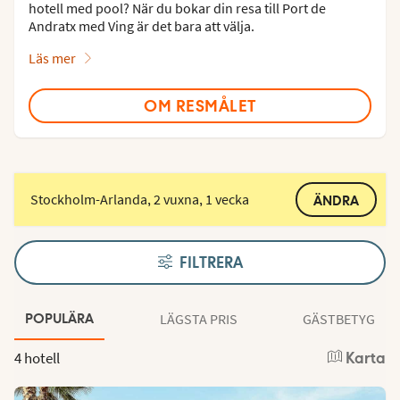
hotell med pool? När du bokar din resa till Port de
Andratx med Ving är det bara att välja.
Läs mer
OM RESMÅLET
Stockholm-Arlanda, 2 vuxna, 1 vecka
ÄNDRA
FILTRERA
LÄGSTA PRIS
GÄSTBETYG
POPULÄRA
4 hotell
Karta