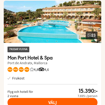
23
PASSAR VUXNA
Mon Port Hotel & Spa
Port de Andratx, Mallorca
4,8
Betyg från Vings gäster: 4.8/5
Betyg från Tripadvisor: 4.6 of 5
4,6
Frukost
15.390:-
Flyg och hotell för
2 vuxna
7.695:-/person
VÄLJ