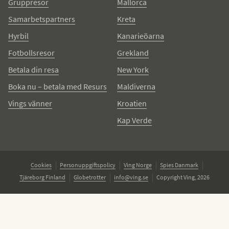
Gruppresor
Mallorca
Samarbetspartners
Kreta
Hyrbil
Kanarieöarna
Fotbollsresor
Grekland
Betala din resa
New York
Boka nu – betala med Resurs
Maldiverna
Vings vänner
Kroatien
Kap Verde
Cookies
Personuppgiftspolicy
Ving Norge
Spies Danmark
Tjäreborg Finland
Globetrotter
info@ving.se
Copyright Ving, 2026