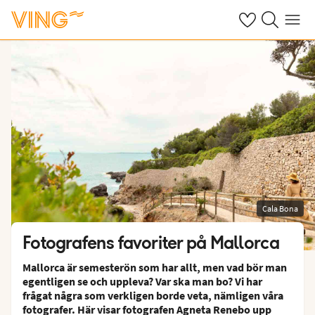
Se dina sparade
Sök på ving.s
Meny
Cala Bona
Fotografens favoriter på Mallorca
Mallorca är semesterön som har allt, men vad bör man
egentligen se och uppleva? Var ska man bo? Vi har
frågat några som verkligen borde veta, nämligen våra
fotografer. Här visar fotografen Agneta Renebo upp