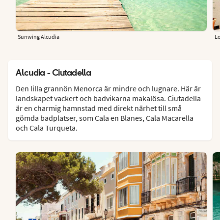
Sunwing Alcudia
L
Alcudia - Ciutadella
Den lilla grannön Menorca är mindre och lugnare. Här är
landskapet vackert och badvikarna makalösa. Ciutadella
är en charmig hamnstad med direkt närhet till små
gömda badplatser, som Cala en Blanes, Cala Macarella
och Cala Turqueta.