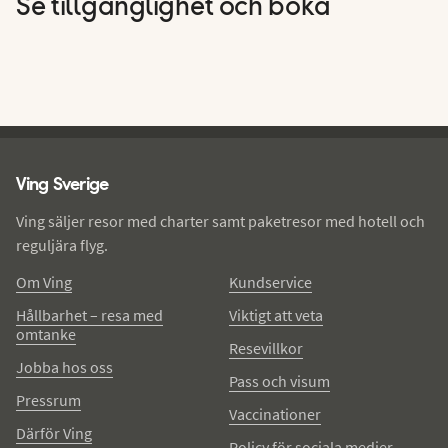
Se tillgänglighet och boka
Ving - sidfot
Ving Sverige
Ving säljer resor med charter samt paketresor med hotell och
reguljära flyg.
Om Ving
Kundservice
Hållbarhet – resa med
Viktigt att veta
omtanke
Resevillkor
Jobba hos oss
Pass och visum
Pressrum
Vaccinationer
Därför Ving
Policy för sociala medier